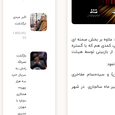
اکبر عبدی
درگذشت
1405/05/
03
علاوه بر بخش صحنه ای
استند آپ کمدی هم که با گستره
هایت پس از بازبینی توسط هیئت
بازگشت
نصرالله
د:
رادش به
ن) و سیدحسام مفاخری
سریال «مرد
سه هزار
ر ماه سالجاری در شهر
چهره»؛
همکاری
دوباره با
مهران
مدیری