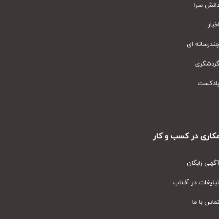
نش سرا
ار
رسانه ای
دشگری
دکست
ری در کسب و کار
ی رایگان
یغات در آفتاب
س با ما