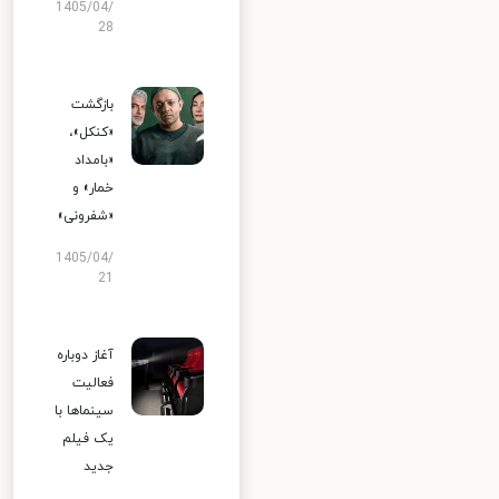
1405/04/
28
بازگشت
«کنکل»،
«بامداد
خمار» و
«شفرونی»
1405/04/
21
آغاز دوباره
فعالیت
سینماها با
یک فیلم
جدید