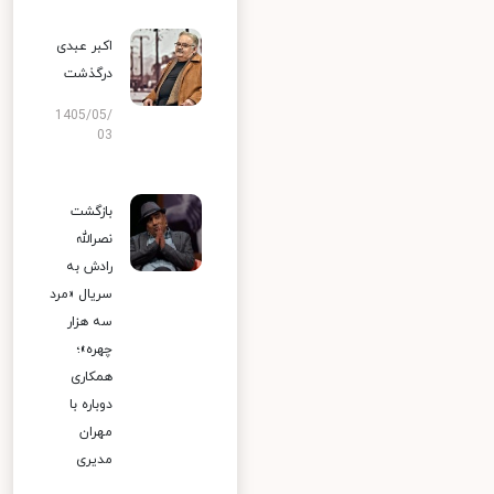
اکبر عبدی
درگذشت
1405/05/
03
بازگشت
نصرالله
رادش به
سریال «مرد
سه هزار
چهره»؛
همکاری
دوباره با
مهران
مدیری