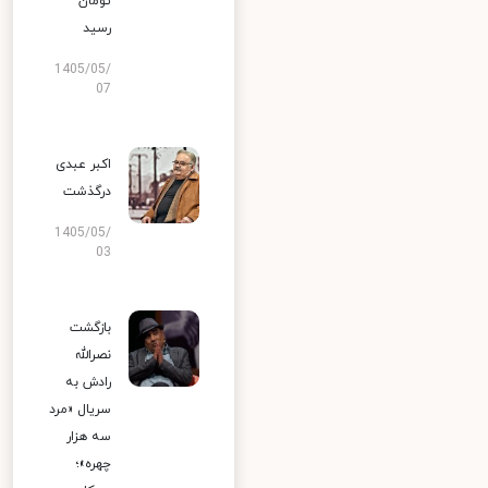
تومان
رسید
1405/05/
07
اکبر عبدی
درگذشت
1405/05/
03
بازگشت
نصرالله
رادش به
سریال «مرد
سه هزار
چهره»؛