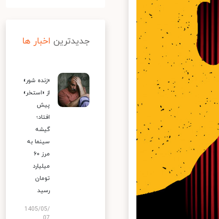
جدیدترین
اخبار ها
«زنده شور»
از «استخر»
پیش
افتاد؛
گیشه
سینما به
مرز ۶۰
میلیارد
تومان
رسید
1405/05/
07