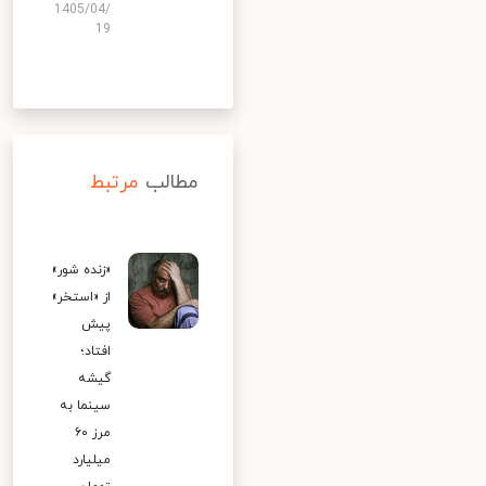
1405/04/
19
مطالب
مرتبط
«زنده شور»
از «استخر»
پیش
افتاد؛
گیشه
سینما به
مرز ۶۰
میلیارد