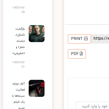
1405/04/
28
بازگشت
«کنکل»،
https:
PRINT
«بامداد
خمار» و
PDF
«شفرونی»
1405/04/
21
آغاز دوباره
فعالیت
سینماها با
یک فیلم
جدید