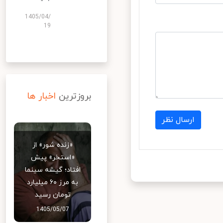
1405/04/
19
بروزترین
اخبار ها
ارسال نظر
«زنده شور» از
«استخر» پیش
افتاد؛ گیشه سینما
به مرز ۶۰ میلیارد
تومان رسید
1405/05/07