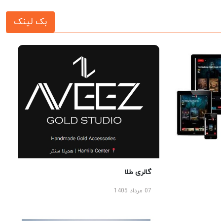
بک لینک
گالری طلا
07 مرداد 1405