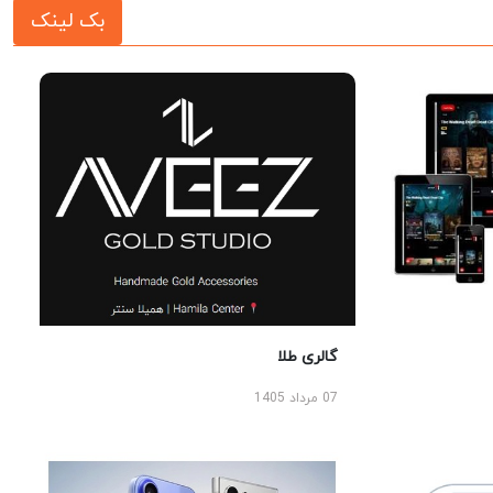
بک لینک
گالری طلا
07 مرداد 1405