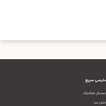
رسی سریع
یتال مارکتینگ
نش سرا