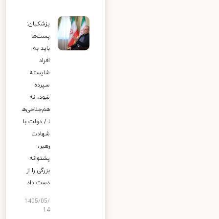
پزشکیان:
پست‌ها
باید به
افراد
شایسته
سپرده
شود، نه
هم‌جناحی‌ه
ا / دولت با
شهادت
رهبر،
پشتوانه
بزرگی را از
دست داد
1405/05/
14