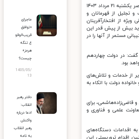
به گزارش پایگاه اطلاع رسانی ریاست جمهوری، مسعود پزشکیان در جلسه عصر یکشنبه ۲۱ مرداد ۱۴۰۳
تجلیل از قهرمانان و
ماجرای
یژه از افتخارآفرینان
«توافق
د بیش از پیش قدر این
نی مستمر از آنها را در
قریب‌الوقو
ع تنگه
هرمز»
فت: در دولت چهاردهم
چیست؟
د بود.
1405/05/
از خدمات و تلاش‌های
13
نواده دولت با اتکاء به
دفتر رهبر
قاضی‌زاده‌هاشمی، برای
انقلاب:
نت علمی و فناوری و
ادعا درباره
واکنش
رهبر انقلاب
 اقدامات دستگاه‌های
به نامه
 اقدام تروریستی این