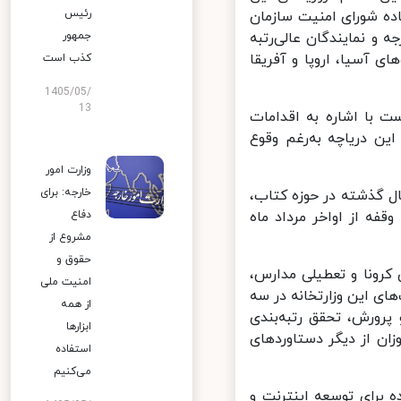
رئیس
ه شورای امنیت سازمان
جمهور
 نمایندگان عالی‌رتبه
 آسیا، اروپا و آفریقا
کذب است
1405/05/
13
ا اشاره به اقدامات
ن دریاچه به‌رغم وقوع
وزارت امور
خارجه: برای
ل گذشته در حوزه کتاب،
دفاع
داخت و خبرداد: اعزام عمره‌گذاران پس از ۹ سال وقفه از اواخر مرداد ماه
مشروع از
حقوق و
رونا و تعطیلی مدارس،
امنیت ملی
ی این وزارتخانه در سه
از همه
ورش، تحقق رتبه‌بندی
ابزارها
ن از دیگر دستاوردهای
استفاده
می‌کنیم
 برای توسعه اینترنت و