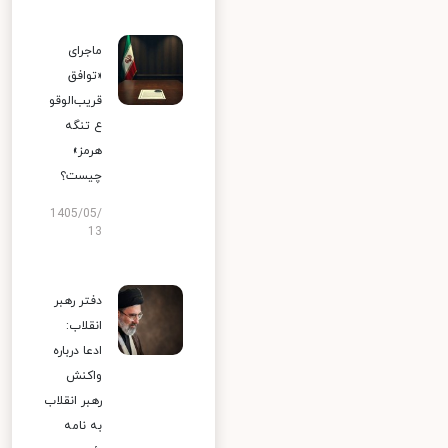
ماجرای
«توافق
قریب‌الوقو
ع تنگه
هرمز»
چیست؟
1405/05/
13
دفتر رهبر
انقلاب:
ادعا درباره
واکنش
رهبر انقلاب
به نامه