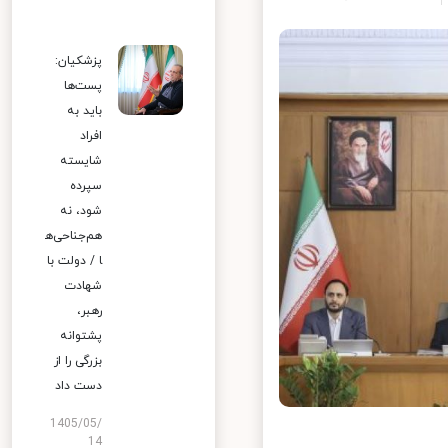
پزشکیان:
پست‌ها
باید به
افراد
شایسته
سپرده
شود، نه
هم‌جناحی‌ه
ا / دولت با
شهادت
رهبر،
پشتوانه
بزرگی را از
دست داد
1405/05/
14