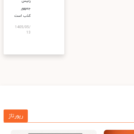
رئیس
جمهور
کذب است
1405/05/
13
رپورتاژ