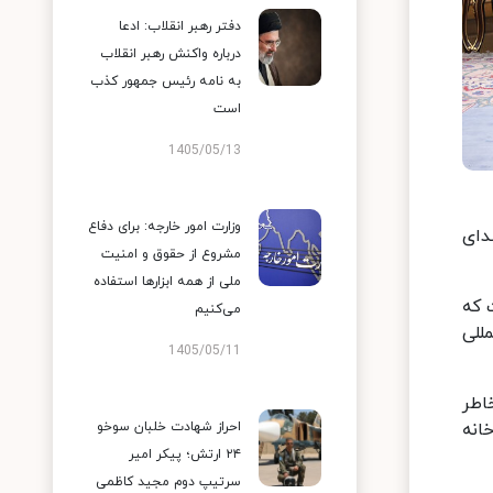
دفتر رهبر انقلاب: ادعا
درباره واکنش رهبر انقلاب
به نامه رئیس جمهور کذب
است
1405/05/13
وزارت امور خارجه: برای دفاع
دای
مشروع از حقوق و امنیت
ملی از همه ابزارها استفاده
 که
می‌کنیم
للی
1405/05/11
اطر
احراز شهادت خلبان سوخو
انه
۲۴ ارتش؛ پیکر امیر
سرتیپ دوم مجید کاظمی