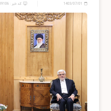
1403/07/01
کد خبر : 2409106