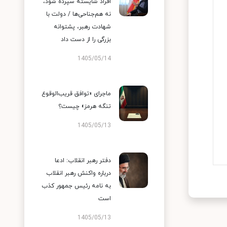
افراد شایسته سپرده شود،
نه هم‌جناحی‌ها / دولت با
شهادت رهبر، پشتوانه
بزرگی را از دست داد
1405/05/14
ماجرای «توافق قریب‌الوقوع
تنگه هرمز» چیست؟
1405/05/13
دفتر رهبر انقلاب: ادعا
درباره واکنش رهبر انقلاب
به نامه رئیس جمهور کذب
است
1405/05/13