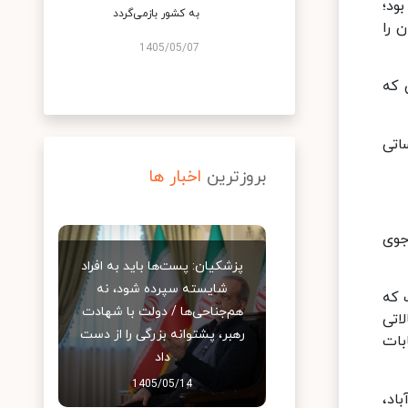
ود؛
به کشور بازمی‌گردد
 را
1405/05/07
 که
اتی
بروزترین
اخبار ها
جوی
پزشکیان: پست‌ها باید به افراد
شایسته سپرده شود، نه
 که
هم‌جناحی‌ها / دولت با شهادت
اتی
رهبر، پشتوانه بزرگی را از دست
بات
داد
1405/05/14
اد،