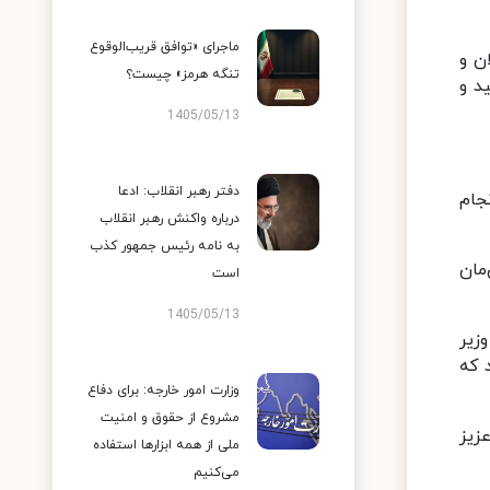
ماجرای «توافق قریب‌الوقوع
ن و
تنگه هرمز» چیست؟
د و
1405/05/13
دفتر رهبر انقلاب: ادعا
جام
درباره واکنش رهبر انقلاب
به نامه رئیس جمهور کذب
مان
است
1405/05/13
زیر
 که
وزارت امور خارجه: برای دفاع
مشروع از حقوق و امنیت
زیز
ملی از همه ابزارها استفاده
می‌کنیم