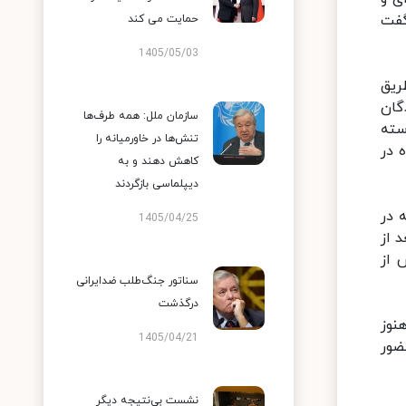
گفت
حمایت می کند
1405/05/03
ریق
یندگان
سازمان ملل: همه طرف‌ها
ک دسته
تنش‌ها در خاورمیانه را
 در
کاهش دهند و به
دیپلماسی بازگردند
 در
1405/04/25
د از
 از
سناتور جنگ‌طلب ضدایرانی
درگذشت
نوز
1405/04/21
ضور
نشست بی‌نتیجه دیگر