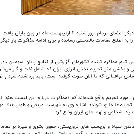
ایران: دور سوم گفت‌و گو های هسته‌ای بین ایران و دیگر اعضای برجام، روز شنبه ۱۱ اردیبهشت ماه در وین پایان 
 به اطلاع مقامات بالادستی رسانده و برای ادامه مذاکرات بار دیگر 
 تیم مذاکره کننده کشورمان گزارشی از نتایج پایان سومین دور 
عی و بخشی مثل تحریم بخش انرژی ایران که شامل نفت و گاز می‌شود
اساس توافقاتی که تا الان صوت گرفته است، باید برداشته شود و تو
 مورد تحریم واقع شده‌اند که «مذاکرات درباره این لیست هنوز اد
دارد، اگرچه موافقت شده که اکثریت آنها از ف
لیه اشخاص و نهاد های ایران وضع کرد.
نجاندن سپاه و برچسب های تروریستی، حقوق بشری و غیره بر مقاما
دن یا هر رییس جمهوری دیگری به راحتی نتواند تحریم های هسته ا