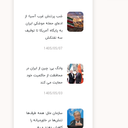
شب پرتنش غرب آسیا؛ از
ادعای حمله موشکی ایران
به پایگاه آمریکا تا توقیف
سه نفتکش
1405/05/07
وانگ یی: چین از ایران در
محافظت از حاکمیت خود
حمایت می کند
1405/05/03
سازمان ملل: همه طرف‌ها
تنش‌ها در خاورمیانه را
کاهش دهند و به