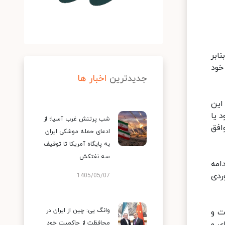
یافت. بنابر
خود
جدیدترین
اخبار ها
این
 یا
شب پرتنش غرب آسیا؛ از
افق
ادعای حمله موشکی ایران
به پایگاه آمریکا تا توقیف
سه نفتکش
امه
هرست تحریم‌ها خارج شوند». اشاره وی به فهرست عریض و طویل ۱۵۰۰ موردی
1405/05/07
وانگ یی: چین از ایران در
ت و
ی و
محافظت از حاکمیت خود