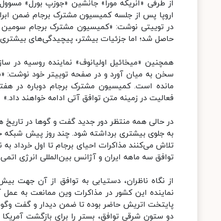
از طرفی «انریکه مورا» جانشین «جوزپ بورل» مسوو
اروپا پس از جلسه کمیسیون مشترک برجام ضمن ابراز
در توییتی نوشت: «کمیسیون مشترک برجام سومین هفت
حاصل شد؛ اما جزئیات بیشتر، پیچیدگی‌های بیشتری را ن
همچنین «میخائیل اولیانوف» نماینده روسیه در سازم
سخن به میان آورد و در صفحه توییتر خود نوشت: «
فعالیت در زمینه متن توافق آتی ادامه خواهند داد.»
در حالی همه منتظر دور جدید گفت و گوها در تاریخ ه
به جلوی بیشتری برداشته شود. چند روز پیش شبکه خبری
تلاش می‌کنند مذاکرات احیای برجام تا اول خرداد به 
توافق سه ماهه ایران و آژانس بین‌المللی انرژی اتمی 
از نگاه ناظران، دستیابی به توافق از آن جهت بیش 
نماینده این کشور در مذاکرات وین ممانعت به عمل آورد
پایتخت اتریش حاضر بوده تا ضمن دیدار و گفت وگو ب
دو ستون شرقی توافق، بستر را برای بازگشت آمریکا ب