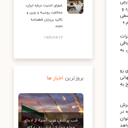
رجی
شورای امنیت درباره ایران؛
د و
مخالفت روسیه و چین و
سطی
تاکید برپایان قطعنامه
.»
۲۲۳۱
رات
1405/04/19
اقی
سان به
 رو
انی
بروزترین
اخبار ها
 به
یرش
 در
وان
شب پرتنش غرب آسیا؛ از ادعای
اهد
حمله موشکی ایران به پایگاه