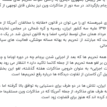
رجام بازگرداند. در سه دور از مذاکرات وین نیز بخش قابل توجهی از 
ای غیرهسته ای را می توان در قانون «مقابله با مخالفان آمریکا از ط
تحریم‌ ها» (کاتسا) یافت، قانونی که در سوم مرداد ۱۳۹۶ علیه سه کشور ایران، روسیه و کره‌ شمالی در مجلس نما
آمریکا به تصویب رسید و حدود یک هفته بعد یعنی ۱۱ مرداد همان سال توسط ترامپ امضا و به قانون تبدیل شد. در ی
که عبارتند از: تحریم به بهانه‌ مساله موشکی، فعالیت‌ های سپاه
اتی.
ه تحریم‌ ها که بعد از اجرایی شدن برجام چه در دوره اوباما و چه
 بر لغو همه تحریم‌ ها از جمله کاتسا تاکید دارد.» انتظار می رود بع
ات اجرایی» به عنوان خروجی مذاکرات هفته گذشته، لغو این بخش
 آن کاستن از تفاوت دیدگاه‌ ها درباره رفع تحریم‌ها است.
ران، تلاش ها در دو طرف برای دستیابی به توافق بالا گرفته اما ه
ه طرف های مذاکره، از جمله آمریکا که در مذاکرات وین مستقیما ح
د کرده اند که هنوز برای قضاوت زود است.