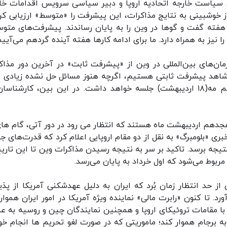
ل سیاست خارجه اتحادیه اروپا و دبیر سیاسی سرویس اقدامات خا
 خوشبینی به نتایج مذاکرات، این پیشرفت را «متوسط» ارزیابی کر
ه‌ گفت‌ و گوها در وین را به پایان رساندند. پیشرفت‌های متو
یز به همراه دارد. ما برای ادامه کارها هفته‌ آینده گردهم می‌آییم
ان‌های بین‌المللی در وین از «پیشرفت ثابت» در آخرین دور مذاک
شاهد پیشرفت ثابتی هستیم، اگرچه هنوز مسائل حل نشده زیادی ب
مانده است. کمیسیون مشترک برجام دوباره در هفتم مه(۱۸ اردیبهشت) جلسه خواهد داشت. در این بین، کارشنا
جدهم اردیبهشت ماه هستند که انتظار می رود در دور آتی، گام های
 «بلومبرگ» به نقل از دو مقام اروپایی اعلام کرد که قدرت‌های جه
نتیجه برسد. تاکید بر سر به نتیجه رسیدن مذاکرات وین تا این تاریخ
مربوط می‌شود که اول خرداد به پایان می‌رسد.
از حد انتظار زمان بُرد که ایران به دلیل عهدشکنی آمریکا از پذ
. تا کنون «رابرت مالی» نماینده ویژه آمریکا در امور ایران همواره
ا مقامات تروئیکای اروپا و همچنین نمایندگان چین و روسیه به عن
ه برجام هموار کند؛ ماموریتی که در صورت لغو تحریم ها انجام خو