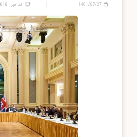
1401/07/27
کد خبر : 6818