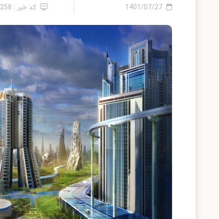
1401/07/27
کد خبر : 9258