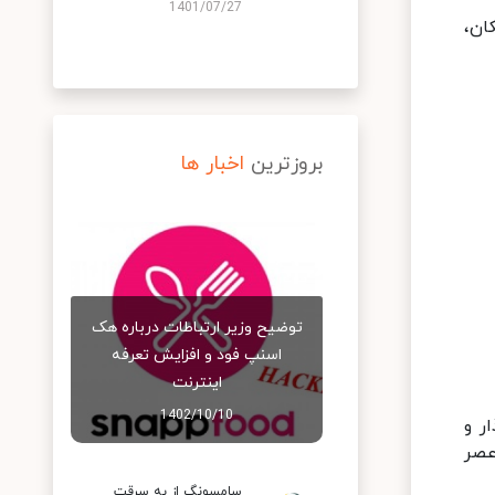
1401/07/27
اسکان،
بروزترین
اخبار ها
توضیح وزیر ارتباطات درباره هک
اسنپ‌ فود و افزایش تعرفه
اینترنت
1402/10/10
یرگذار و
عصر
سامسونگ از به سرقت