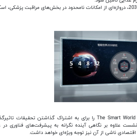
رم غذایی تامین شود.
• زنگی روزمره: هواوی معتقد است با ورود به دهه 2030، دروازه‌ای از امکانات نامحدود در بخش‌های مراقبت پزشکی، 
هواوی قصد دارد از این پس، نشست سالانه The Smart World 2030 را برای به اشتراک ‌گذاشتن تحقیقات تاث
 نشست علاوه بر نگاهی آینده نگرانه به پیشرفت‌های فناوری در 
 اقتصادی ناشی از آن نیز توجه ویژه‌ای خواهد داشت.