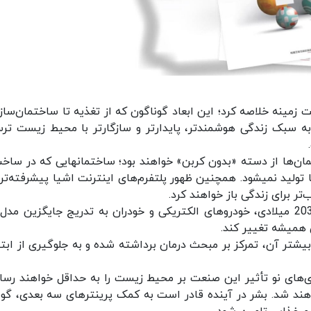
وی به سال 2030 را باید در هشت زمینه خلاصه کرد؛ این ابعاد گوناگون که از تغذیه تا ساختمان‌سا
 به سبک‌ زندگی هوشمندتر، پایدارتر و سازگارتر با محیط زیست تر
و ساختمان‌های هوشمند: در دهه آینده اکثر ساختمان‌ها از دسته «بدون کربن» خواهند بود؛ ساخت
حتی انرژی مورد نیاز آنها هیچ ماده کربنی استفاده یا تولید نمی‎شود. همچنین ظهور پلتفرم‌های اینترنت اشیا پیشرفته
تر برای زندگی باز خواهند کرد.
• حمل و نقل: هواوی پیش‌بینی می‌کند در دهه 2030 میلادی، خودروهای الکتریکی و خودران به تدریج جایگزین م
ی همیشه تغییر کند.
شتر آن، تمرکز بر مبحث درمان برداشته شده و به جلوگیری از ابتلا
‌های نو تأثیر این صنعت بر محیط زیست را به حداقل خواهند رسان
واهند شد. بشر در آینده قادر است به کمک پرینترهای سه بعدی، گو