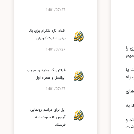
1401/07/27
اقدام تازه تلگرام برای بالا
بردن امنیت کاربران
زی را
1401/07/27
سیم
مان‎هایی که در ساخت یا
فیلترینگ جدید و عجیب
‌تر، راه
ایرانسل و همراه اول!
1401/07/27
دل‌های
 به
اپل برای مراسم رونمایی
آیفون ۱۴ دعوت‌نامه
د و
فرستاد
شت‌