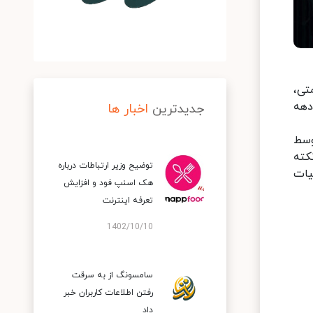
تی،
 دهه
جدیدترین
اخبار ها
وسط
کته
توضیح وزیر ارتباطات درباره
تجربیات
هک اسنپ‌ فود و افزایش
تعرفه اینترنت
1402/10/10
سامسونگ از به سرقت
رفتن اطلاعات کاربران خبر
داد