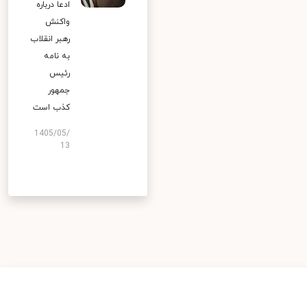
ادعا درباره
واکنش
رهبر انقلاب
به نامه
رئیس
جمهور
کذب است
1405/05/
13