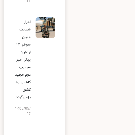
11
احراز
شهادت
خلبان
سوخو ۲۴
ارتش؛
پیکر امیر
سرتیپ
دوم مجید
کاظمی به
کشور
بازمی‌گردد
1405/05/
07