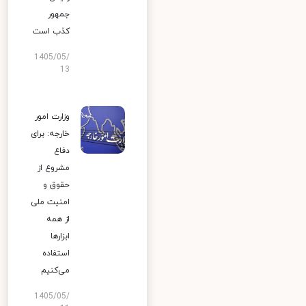
جمهور
کذب است
1405/05/
13
وزارت امور
خارجه: برای
دفاع
مشروع از
حقوق و
امنیت ملی
از همه
ابزارها
استفاده
می‌کنیم
1405/05/