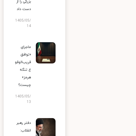
بزرگی را از
دست داد
1405/05/
14
ماجرای
«توافق
قریب‌الوقو
ع تنگه
هرمز»
چیست؟
1405/05/
13
دفتر رهبر
انقلاب: