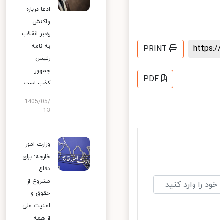
ادعا درباره
واکنش
رهبر انقلاب
به نامه
https
PRINT
رئیس
جمهور
PDF
کذب است
1405/05/
13
وزارت امور
خارجه: برای
دفاع
مشروع از
حقوق و
امنیت ملی
از همه