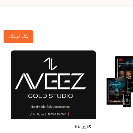
بک لینک
گالری طلا