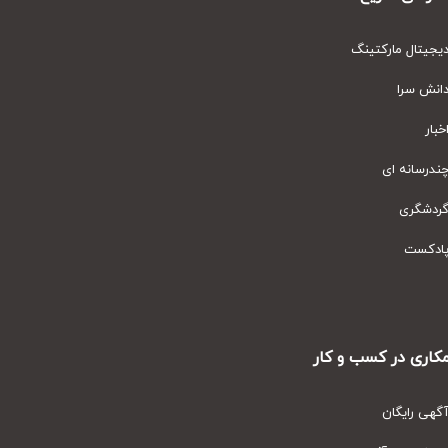
یتال مارکتینگ
نش سرا
ار
رسانه ای
دشگری
دکست
ری در کسب و کار
ی رایگان