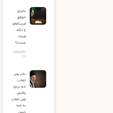
ماجرای
«توافق
قریب‌الوقو
ع تنگه
هرمز»
چیست؟
1405/05/
13
دفتر رهبر
انقلاب:
ادعا درباره
واکنش
رهبر انقلاب
به نامه
رئیس