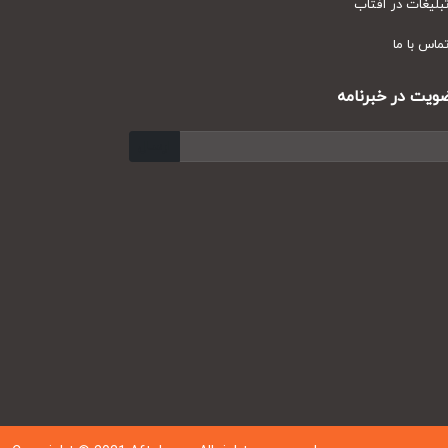
یغات در آفتاب
س با ما
ت در خبرنامه
ارسال