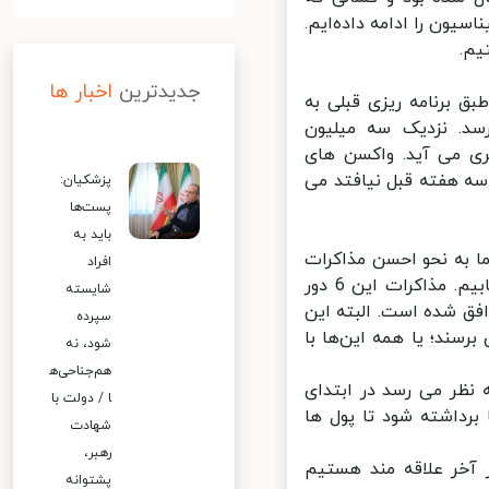
یون را ادامه داده‌ایم.
م.
جدیدترین
اخبار ها
 برنامه ریزی قبلی به
د. نزدیک سه میلیون
ری می آید. واکسن های
ه هفته قبل نیافتد می
پزشکیان:
پست‌ها
باید به
به نحو احسن مذاکرات
افراد
را دنبال کنیم تا هم تحریم‌ها برداشته شود و هم به حقوق ملت دست بیابیم. مذاکرات این 6 دور
شایسته
ق شده است. البته این
سپرده
ند؛ یا همه این‌ها با
شود، نه
هم‌جناحی‌ه
 نظر می رسد در ابتدای
ا / دولت با
داشته شود تا پول ها
شهادت
رهبر،
آخر علاقه مند هستیم
پشتوانه