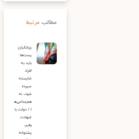
مطالب
مرتبط
پزشکیان:
پست‌ها
باید به
افراد
شایسته
سپرده
شود، نه
هم‌جناحی‌ه
ا / دولت با
شهادت
رهبر،
پشتوانه