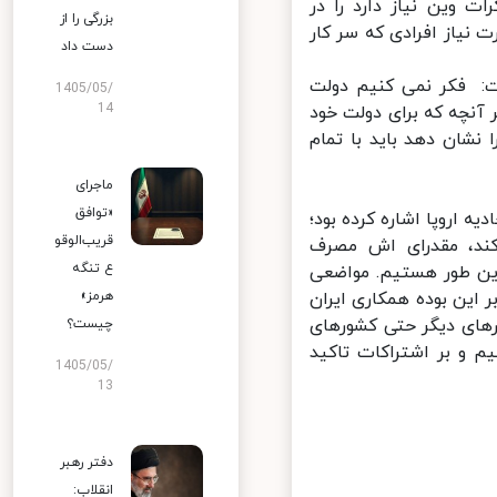
 وین نیاز دارد را در
بزرگی را از
یاز افرادی که سر کار
دست داد
: فکر نمی کنیم دولت
1405/05/
14
آنچه که برای دولت خود
شان دهد باید با تمام
ماجرای
«توافق
اروپا اشاره کرده بود؛
قریب‌الوقو
ند، مقدرای اش مصرف
ع تنگه
ن طور هستیم. مواضعی
این بوده همکاری ایران
هرمز»
رهای دیگر حتی کشورهای
چیست؟
 و بر اشتراکات تاکید
1405/05/
13
دفتر رهبر
انقلاب: