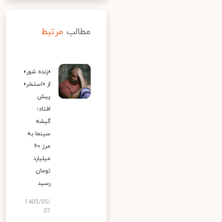
مطالب
مرتبط
«زنده شور»
از «استخر»
پیش
افتاد؛
گیشه
سینما به
مرز ۶۰
میلیارد
تومان
رسید
1405/05/
07