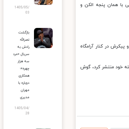
 با همان پنجه الکن و
1405/05/
03
بازگشت
نصرالله
ت و پیکرش در کنار آرامگاه
رادش به
سریال «مرد
سه هزار
ه خود منتشر کرد، گوش
چهره»؛
همکاری
دوباره با
مهران
مدیری
1405/04/
28