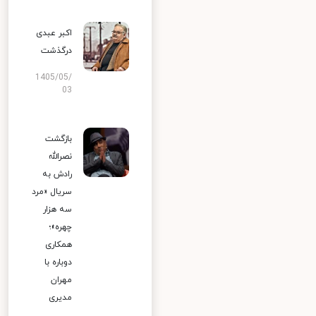
اکبر عبدی
درگذشت
1405/05/
03
بازگشت
نصرالله
رادش به
سریال «مرد
سه هزار
چهره»؛
همکاری
دوباره با
مهران
مدیری