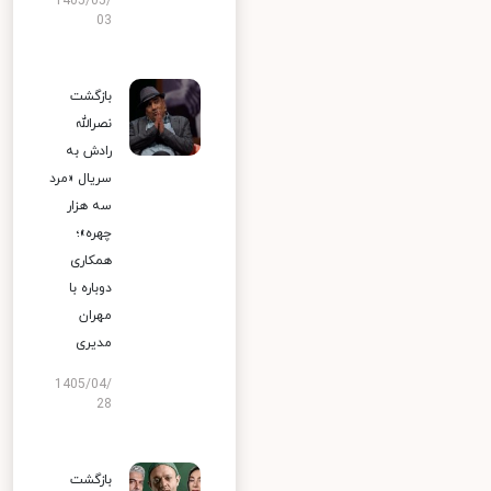
1405/05/
03
بازگشت
نصرالله
رادش به
سریال «مرد
سه هزار
چهره»؛
همکاری
دوباره با
مهران
مدیری
1405/04/
28
بازگشت