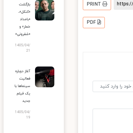
https
PRINT
بازگشت
«کنکل»،
«بامداد
PDF
خمار» و
«شفرونی»
1405/04/
21
آغاز دوباره
فعالیت
سینماها با
یک فیلم
جدید
1405/04/
19