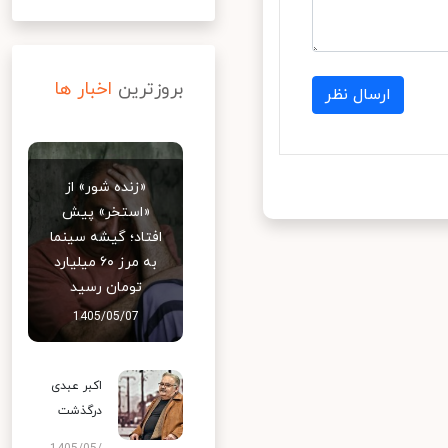
بروزترین
اخبار ها
ارسال نظر
«زنده شور» از
«استخر» پیش
افتاد؛ گیشه سینما
به مرز ۶۰ میلیارد
تومان رسید
1405/05/07
اکبر عبدی
درگذشت