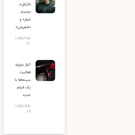
«کنکل»،
«بامداد
خمار» و
«شفرونی»
1405/04/
21
آغاز دوباره
فعالیت
سینماها با
یک فیلم
جدید
1405/04/
19