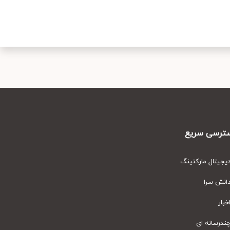
رسی سریع
یتال مارکتینگ
نش سرا
ار
رسانه ای