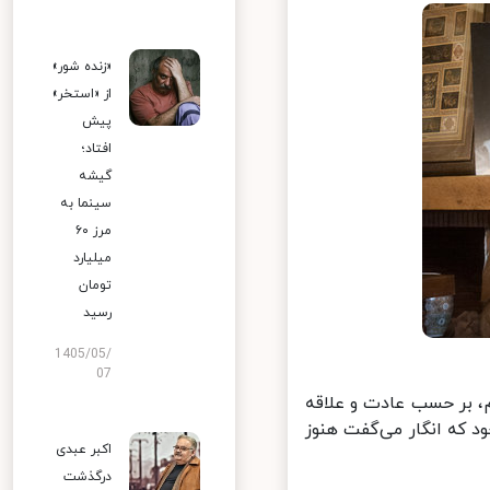
«زنده شور»
از «استخر»
پیش
افتاد؛
گیشه
سینما به
مرز ۶۰
میلیارد
تومان
رسید
1405/05/
07
 بر حسب عادت و علاقه
 که انگار می‌گفت هنوز
اکبر عبدی
درگذشت