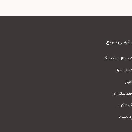
رسی سریع
یتال مارکتینگ
نش سرا
ار
رسانه ای
دشگری
دکست