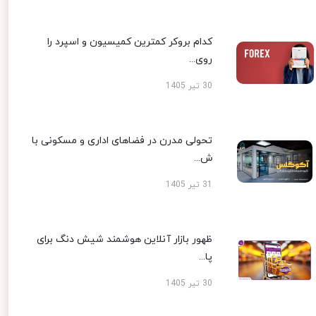
کدام بروکر کمترین کمیسیون و اسپرد را
روی...
30 تیر 1405
تحولی مدرن در فضاهای اداری و مسکونی با
ش...
31 تیر 1405
ظهور بازار آنلاین هوشمند شیش دنگ برای
پا...
30 تیر 1405