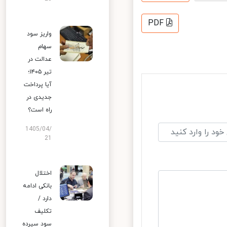
PDF
واریز سود
سهام
عدالت در
تیر ۱۴۰۵؛
آیا پرداخت
جدیدی در
راه است؟
1405/04/
21
اختلال
بانکی ادامه
دارد /
تکلیف
سود سپرده