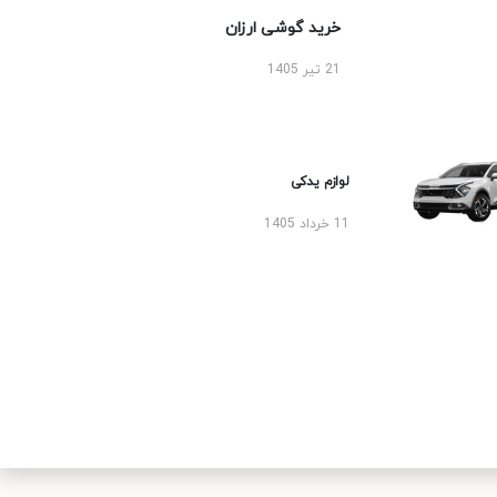
خرید گوشی ارزان
21 تیر 1405
لوازم یدکی
11 خرداد 1405