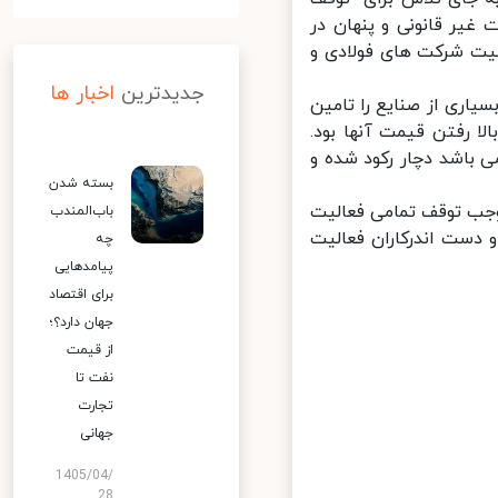
یر قانونی و پنهان در
یت شرکت های فولادی و
جدیدترین
اخبار ها
اری از صنایع را تامین
ا رفتن قیمت آنها بود.
باشد دچار رکود شده و
بسته شدن
جب توقف تمامی فعالیت
باب‌المندب
دست اندرکاران فعالیت
چه
پیامدهایی
برای اقتصاد
جهان دارد؟؛
از قیمت
نفت تا
تجارت
جهانی
1405/04/
28