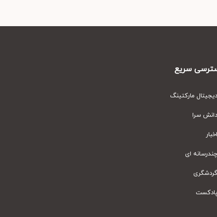
رسی سریع
یتال مارکتینگ
نش سرا
ار
رسانه ای
دشگری
دکست