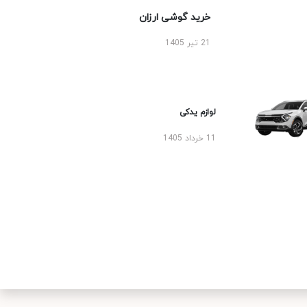
خرید گوشی ارزان
21 تیر 1405
لوازم یدکی
11 خرداد 1405