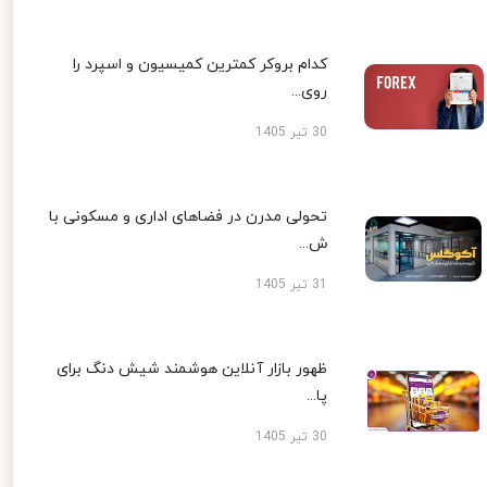
کدام بروکر کمترین کمیسیون و اسپرد را
روی...
30 تیر 1405
تحولی مدرن در فضاهای اداری و مسکونی با
ش...
31 تیر 1405
ظهور بازار آنلاین هوشمند شیش دنگ برای
پا...
30 تیر 1405