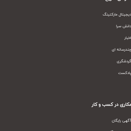
یتال مارکتینگ
نش سرا
ار
رسانه ای
دشگری
دکست
ری در کسب و کار
ی رایگان