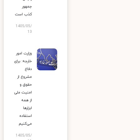
جمهور
کذب است
1405/05/
13
وزارت امور
خارجه: برای
دفاع
مشروع از
حقوق و
امنیت ملی
از همه
ابزارها
استفاده
می‌کنیم
1405/05/