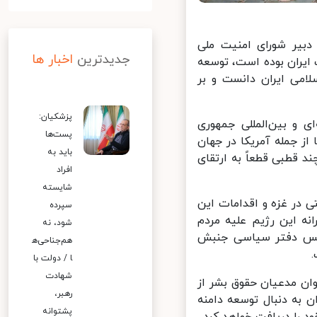
ر «سرگئی شویگو» دبیر شورای امنیت ملی
جدیدترین
اخبار ها
یران بوده است، توسعه
می ایران دانست و بر
پزشکیان:
 و بین‌المللی جمهوری
پست‌ها
ز جمله آمریکا در جهان
باید به
قطبی قطعاً به ارتقای
افراد
شایسته
در غزه و اقدامات این
سپرده
ه این رژیم علیه مردم
شود، نه
یس دفتر سیاسی جنبش
هم‌جناحی‌ه
ا / دولت با
شهادت
ن مدعیان حقوق بشر از
رهبر،
به دنبال توسعه دامنه
پشتوانه