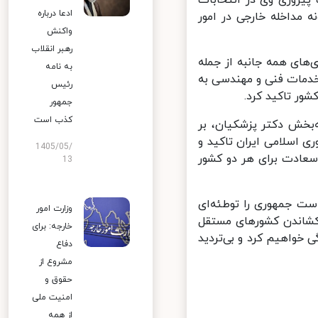
پیروزی وی در انتخابات
ادعا درباره
مداخله خارجی در امور
واکنش
رهبر انقلاب
ای همه جانبه از جمله
به نامه
دمات فنی و مهندسی به
رئیس
ر تاکید کرد.
جمهور
کذب است
بخش دکتر پزشکیان، بر
اسلامی ایران تاکید و
1405/05/
عادت برای هر دو کشور
13
ت جمهوری را توطئه‌ای
وزارت امور
کشاندن کشورهای مستقل
خارجه: برای
 خواهیم کرد و بی‌تردید
دفاع
مشروع از
حقوق و
امنیت ملی
از همه