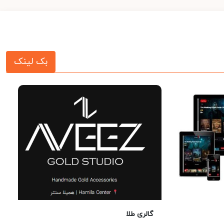
بک لینک
گالری طلا