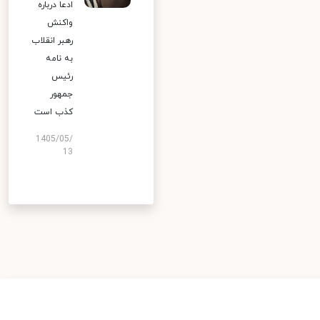
ادعا درباره
واکنش
رهبر انقلاب
به نامه
رئیس
جمهور
کذب است
1405/05/
13