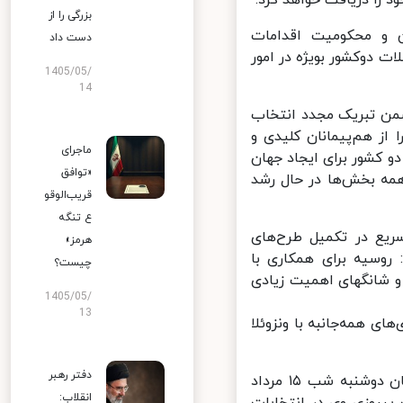
را دریافت خواهد کرد.
بزرگی را از
و محکومیت اقدامات
دست داد
 دوکشور بویژه در امور
1405/05/
14
من تبریک مجدد انتخاب
ز هم‌پیمانان کلیدی و
ماجرای
کشور برای ایجاد جهان
«توافق
ه بخش‌ها در حال رشد
قریب‌الوقو
ع تنگه
ع در تکمیل طرح‌های
هرمز»
وسیه برای همکاری با
چیست؟
و شانگهای اهمیت زیادی
1405/05/
13
 همه‌جانبه با ونزوئلا
دفتر رهبر
همچنین بنا به روایت پایگاه اطلاع رسانی ریاست جمهوری، مسعود پزشکیان دوشنبه شب ۱۵ مرداد
انقلاب: