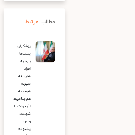
مطالب
مرتبط
پزشکیان:
پست‌ها
باید به
افراد
شایسته
سپرده
شود، نه
هم‌جناحی‌ه
ا / دولت با
شهادت
رهبر،
پشتوانه