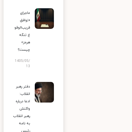
ماجرای
«توافق
قریب‌الوقو
ع تنگه
هرمز»
چیست؟
1405/05/
13
دفتر رهبر
انقلاب:
ادعا درباره
واکنش
رهبر انقلاب
به نامه
رئیس