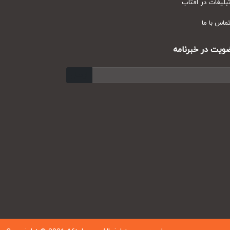
یغات در آفتاب
س با ما
ت در خبرنامه
ارسال