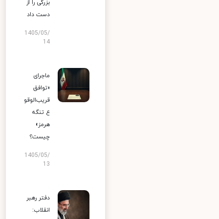
بزرگی را از
دست داد
1405/05/
14
ماجرای
«توافق
قریب‌الوقو
ع تنگه
هرمز»
چیست؟
1405/05/
13
دفتر رهبر
انقلاب: