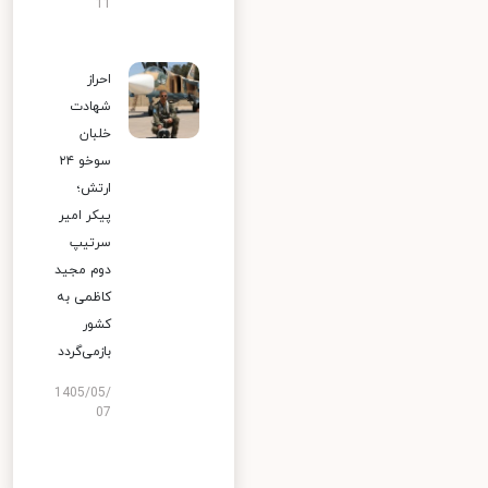
11
احراز
شهادت
خلبان
سوخو ۲۴
ارتش؛
پیکر امیر
سرتیپ
دوم مجید
کاظمی به
کشور
بازمی‌گردد
1405/05/
07