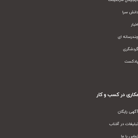
یتال مارکتینگ
نش سرا
ار
رسانه ای
دشگری
دکست
ری در کسب و کار
ی رایگان
یغات در آفتاب
س با ما