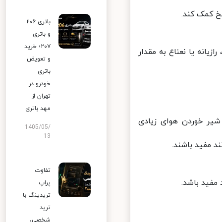
 کمک کند.
باتری ۲۰۶
و باتری
۲۰۷؛ خرید
یانه یا نعناع به مقدار
و تعویض
باتری
خودرو در
تهران از
مهد باتری
ر خوردن هوای زیادی
1405/05/
13
مفید باشند.
تفاوت
فید باشد.
پراپ
تریدینگ با
ترید
شخصی،