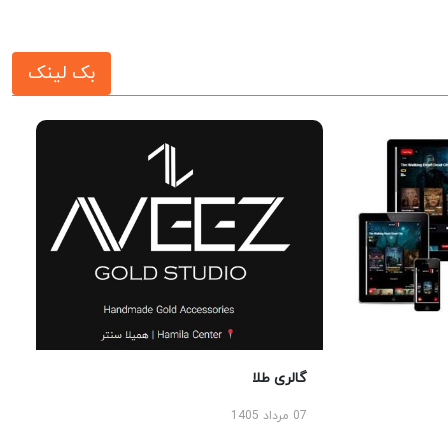
بک لینک
گالری طلا
07 مرداد 1405