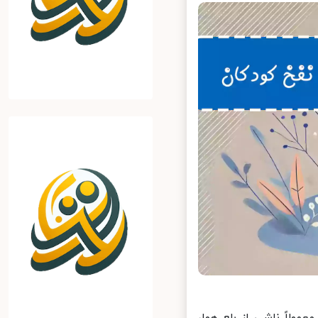
اً ناشی از بلع هوا،