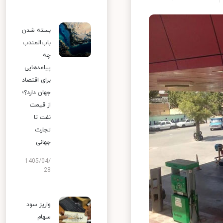
بسته شدن
باب‌المندب
چه
پیامدهایی
برای اقتصاد
جهان دارد؟؛
از قیمت
نفت تا
تجارت
جهانی
1405/04/
28
واریز سود
سهام