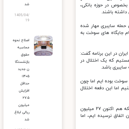
خصوص در حوزه بانکی،
شد
اشته باشند.
1405/04/
19
حمله سایبری مهار شده
م جایگاه های سوخت به
اصلاح نحوه
محاسبه
ن در این برنامه گفت:
حقوق
یم که یک اختلال در
بازنشستگا
یبری باشد.
ن جدید
۱۴۰۵؛
وزیع سوخت بوده ایم اما چون
حداقل
 کنیم اما این دفعه اختلال
افزایش
۲۷.۵
میلیون
مدیرسامانه هوشمند شرکت ملی پخش فرآورده های نفتی ایران با بیان اینکه هم اکنون ۲۷ میلیون
ریالی ابلاغ
فاق نرسیده ایم، اما
شد