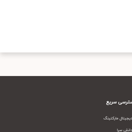
رسی سریع
یتال مارکتینگ
نش سرا