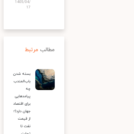
1405/04/
17
مطالب
مرتبط
بسته شدن
باب‌المندب
چه
پیامدهایی
برای اقتصاد
جهان دارد؟؛
از قیمت
نفت تا
تجارت