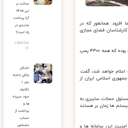
عدالت در
تیر ۱۴۰۵؛
آیا پرداخت
فزود: همانطور که در
جدیدی در
ارشناسان فضای مجازی
راه است؟
1405/04/
21
دبیر شورای عالی فضای مجازی کشور یادآور شد: این حملات آنچنان گسترده بوده که همه ۴۳۰۰ پمپ
اختلال
ورد این حمله سایبری ۷ و یا ۱۰ روز آینده اعلام خواهد شد، گفت:
بانکی ادامه
هوری اسلامی ایران از
دارد /
تکلیف
سود سپرده
سئول حملات سایبری به
ها و
تم ها زمان بر هستند
برداشت از
حساب
مشخص
یت این سامانه ها و