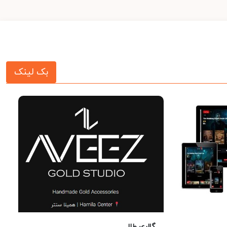
بک لینک
گالری طلا