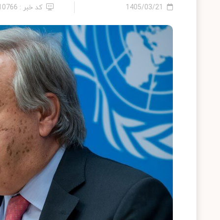
1405/03/21
کد خبر : 2410766