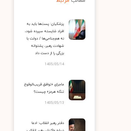
مطالب
مرتبط
پزشکیان: پست‌ها باید به
افراد شایسته سپرده شود،
نه هم‌جناحی‌ها / دولت با
شهادت رهبر، پشتوانه
بزرگی را از دست داد
1405/05/14
ماجرای «توافق قریب‌الوقوع
تنگه هرمز» چیست؟
1405/05/13
دفتر رهبر انقلاب: ادعا
درباره واکنش رهبر انقلاب