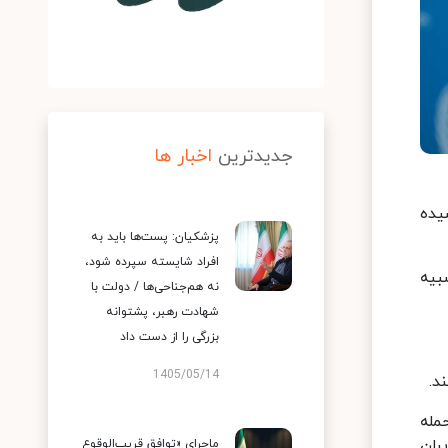
جدیدترین
اخبار ها
یده
پزشکیان: پست‌ها باید به
افراد شایسته سپرده شود،
بیه
نه هم‌جناحی‌ها / دولت با
شهادت رهبر، پشتوانه
بزرگی را از دست داد
1405/05/14
د.
ی ، پس از حمله
ران
ماجرای «توافق قریب‌الوقوع