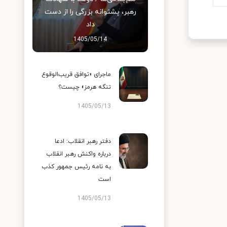
رهبر، پشتوانه بزرگی را از دست
داد
1405/05/14
ماجرای «توافق قریب‌الوقوع
تنگه هرمز» چیست؟
1405/05/13
دفتر رهبر انقلاب: ادعا
درباره واکنش رهبر انقلاب
به نامه رئیس جمهور کذب
است
1405/05/13