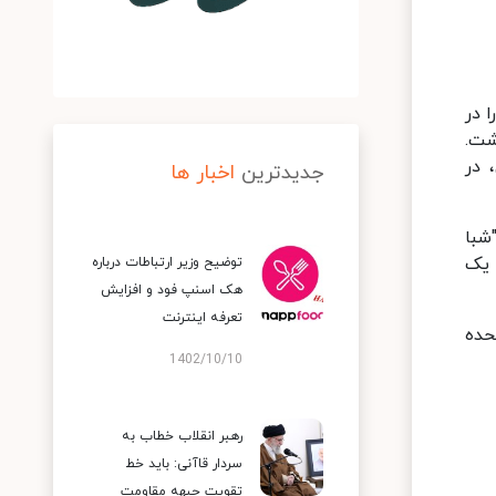
 در
شت.
 در
جدیدترین
اخبار ها
"شبا
ه یک
توضیح وزیر ارتباطات درباره
هک اسنپ‌ فود و افزایش
تعرفه اینترنت
تحده
1402/10/10
رهبر انقلاب خطاب به
سردار قاآنی: باید خط
تقویت جبهه مقاومت