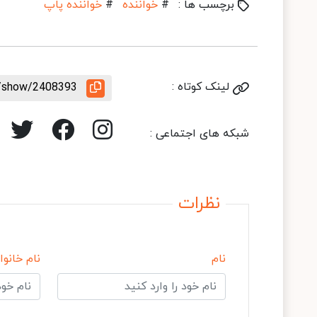
برچسب ها :
#
خواننده
#
خواننده پاپ
لینک کوتاه :
e/show/2408393
شبکه های اجتماعی :
نظرات
نام
نام خانوا