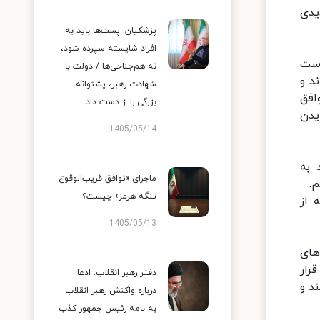
یدی
پزشکیان: پست‌ها باید به
افراد شایسته سپرده شود،
است
نه هم‌جناحی‌ها / دولت با
د و
شهادت رهبر، پشتوانه
افق
بزرگی را از دست داد
لت بایدن
1405/05/14
 به
ماجرای «توافق قریب‌الوقوع
تنگه هرمز» چیست؟
 از
1405/05/13
ر گام‌های
رار
دفتر رهبر انقلاب: ادعا
د و
درباره واکنش رهبر انقلاب
به نامه رئیس جمهور کذب