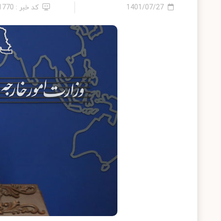
1401/07/27
کد خبر : 11770