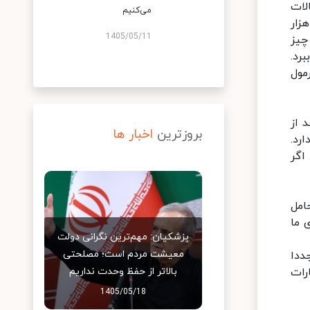
لات
می‌کنیم
زار
1405/05/11
 چیز
رد.
مول
 از
بروزترین
اخبار ها
رد.
اگر
امل
 ما
پزشکیان: مهم‌ترین نگرانی دولت
معیشت مردم است؛ مصلحتی
ددا
رات
بالاتر از حفظ وحدت نداریم
1405/05/18