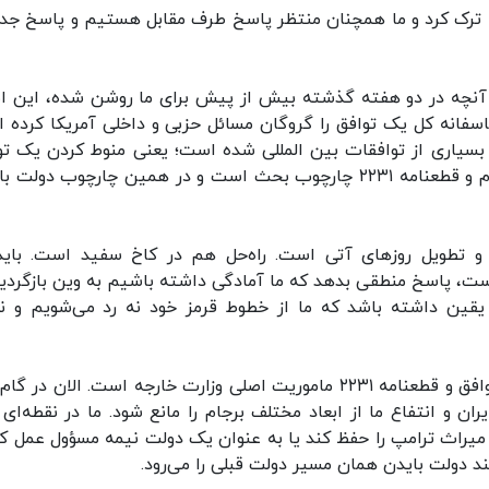
ن را ترک کرد و ما همچنان منتظر پاسخ طرف مقابل هستیم و پاسخ جد
آنچه در دو هفته گذشته بیش از پیش برای ما روشن شده، این 
سفانه کل یک توافق را گروگان مسائل حزبی و داخلی آمریکا کرده ان
سیاری از توافقات بین المللی شده است؛ یعنی منوط کردن یک تو
بین‌المللی به زدو بندهای داخلی خودشان. توافق برجام و قطعنامه ۲۲۳۱ چارچوب بحث است و در همین چارچوب دو
 و تطویل روزهای آتی است. راه‌حل هم در کاخ سفید است. باید
یقین داشته باشد که ما از خطوط قرمز خود نه رد می‌شویم و نه
خطیب زاده افزود: انتقاع ایران از برجام مطابق نص توافق و قطعنامه ۲۲۳۱ ماموریت اصلی وزارت خارجه است. الان د
ان و انتفاع ما از ابعاد مختلف برجام را مانع شود. ما در نقطه‌ای ق
میراث ترامپ را حفظ کند یا به عنوان یک دولت نیمه مسؤول عمل کن
نند دولت بایدن همان مسیر دولت قبلی را می‌رود.