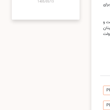
1405/05/13
رای
ت و
نان
ولت
P
P