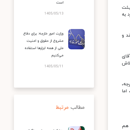
است
یئت
 به
1405/05/13
وزارت امور خارجه: برای دفاع
د و
مشروع از حقوق و امنیت
ملی از همه ابزارها استفاده
قای
می‌کنیم
لاش
1405/05/11
جه،
اما
مطالب
مرتبط
 هم