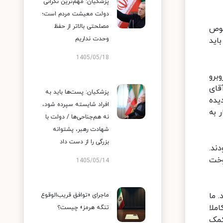
پزشکیان: مهم‌ترین نگرانی
دولت معیشت مردم است؛
مصلحتی بالاتر از حفظ
صوص
وحدت نداریم
اید
1405/05/18
برو
قای
پزشکیان: پست‌ها باید به
یده
افراد شایسته سپرده شود،
 به
نه هم‌جناحی‌ها / دولت با
شهادت رهبر، پشتوانه
بزرگی را از دست داد
ند.
وخت
1405/05/14
 ما
ماجرای «توافق قریب‌الوقوع
ملا
تنگه هرمز» چیست؟
کمک