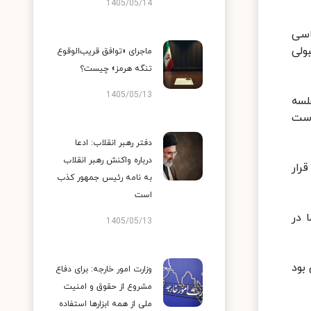
1405/05/14
اه دیپلماسی
ولی
ماجرای «توافق قریب‌الوقوع
تنگه هرمز» چیست؟
1405/05/13
لسه
است
دفتر رهبر انقلاب: ادعا
درباره واکنش رهبر انقلاب
رار
به نامه رئیس جمهور کذب
است
 در
1405/05/13
بود
وزارت امور خارجه: برای دفاع
مشروع از حقوق و امنیت
ملی از همه ابزارها استفاده