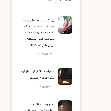
مطالب
مرتبط
پزشکیان: پست‌ها باید به
افراد شایسته سپرده شود،
نه هم‌جناحی‌ها / دولت با
شهادت رهبر، پشتوانه
بزرگی را از دست داد
1405/05/14
ماجرای «توافق قریب‌الوقوع
تنگه هرمز» چیست؟
1405/05/13
دفتر رهبر انقلاب: ادعا
درباره واکنش رهبر انقلاب