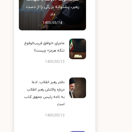
رهبر، پشتوانه بزرگی را از دست
داد
1405/05/14
ماجرای «توافق قریب‌الوقوع
تنگه هرمز» چیست؟
1405/05/13
دفتر رهبر انقلاب: ادعا
درباره واکنش رهبر انقلاب
به نامه رئیس جمهور کذب
است
1405/05/13