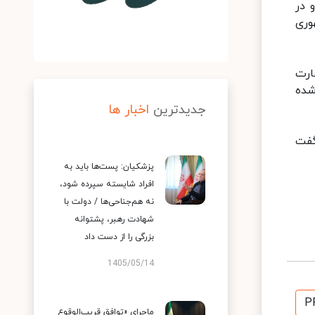
 در
وری
ارت
شده
جدیدترین
اخبار ها
گفت
پزشکیان: پست‌ها باید به
افراد شایسته سپرده شود،
نه هم‌جناحی‌ها / دولت با
شهادت رهبر، پشتوانه
بزرگی را از دست داد
1405/05/14
P
ماجرای «توافق قریب‌الوقوع