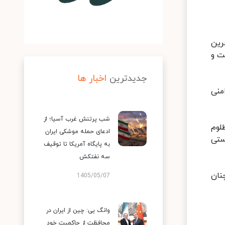
رین
ت و
جدیدترین
اخبار ها
منی
شب پرتنش غرب آسیا؛ از
لوم
ادعای حمله موشکی ایران
ستی
به پایگاه آمریکا تا توقیف
سه نفتکش
نان
1405/05/07
وانگ یی: چین از ایران در
محافظت از حاکمیت خود