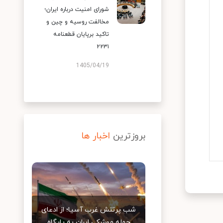
شورای امنیت درباره ایران؛
مخالفت روسیه و چین و
تاکید برپایان قطعنامه
۲۲۳۱
1405/04/19
بروزترین
اخبار ها
شب پرتنش غرب آسیا؛ از ادعای
حمله موشکی ایران به پایگاه