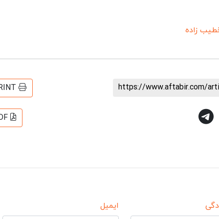
طیب زاده
https://www.aftabir.com/ar
RINT
DF
دگی
ایمیل