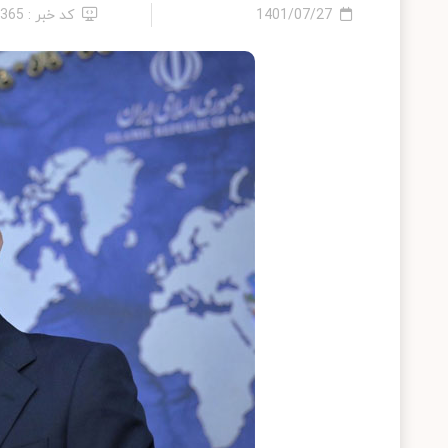
1401/07/27
کد خبر : 9365