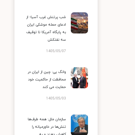
شب پرتنش غرب آسیا؛ از
ادعای حمله موشکی ایران
به پایگاه آمریکا تا توقیف
سه نفتکش
1405/05/07
وانگ یی: چین از ایران در
محافظت از حاکمیت خود
حمایت می کند
1405/05/03
سازمان ملل: همه طرف‌ها
تنش‌ها در خاورمیانه را
کاهش دهند و به