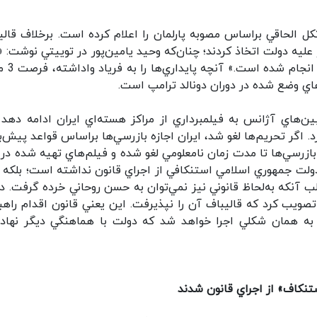
ل الحاقي براساس مصوبه پارلمان را اعلام كرده است. برخلاف قالي
عليه دولت اتخاذ كردند؛ چنان‌كه وحيد يامين‌پور در توييتي نوشت: «
تفاهم مشكوك است و جهت تاثيرگذا
‌هاي وضع شده در دوران دونالد ترامپ است.
ين‌هاي آژانس به فيلمبرداري از مراكز هسته‌اي ايران ادامه دهد 
د. اگر تحريم‌ها لغو شد، ايران اجازه بازرسي‌ها براساس قواعد پيش‌ب
ازرسي‌ها تا مدت زمان نامعلومي لغو شده و فيلم‌هاي تهيه شده در 
ولت جمهوري اسلامي استنكافي از اجراي قانون نداشته است؛ بلكه ب
لب آنكه به‌لحاظ قانوني نيز نمي‌توان به حسن روحاني خرده گرفت. د
تصويب كرد كه قاليباف آن را نپذيرفت. اين يعني قانون اقدام راهب
، به همان شكلي اجرا خواهد شد كه دولت با هماهنگي ديگر نهاد
تنكاف» از اجراي قانون شدند