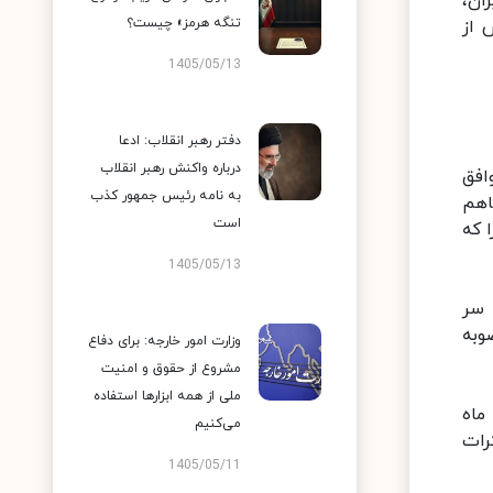
ان،
تنگه هرمز» چیست؟
 از
1405/05/13
دفتر رهبر انقلاب: ادعا
درباره واکنش رهبر انقلاب
 ماه با ایران به توافق
به نامه رئیس جمهور کذب
اهم
است
 که
1405/05/13
 سر
وبه
وزارت امور خارجه: برای دفاع
مشروع از حقوق و امنیت
ملی از همه ابزارها استفاده
ماه
می‌کنیم
رات
1405/05/11