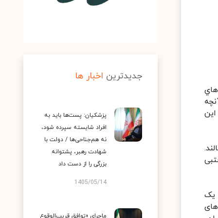
جدیدترین
اخبار ها
هاي
نچه
ندرو كه اين
پزشکیان: پست‌ها باید به
افراد شایسته سپرده شود،
نه هم‌جناحی‌ها / دولت با
ند.
شهادت رهبر، پشتوانه
تبی
بزرگی را از دست داد
1405/05/14
متر از یک
های
ماجرای «توافق قریب‌الوقوع