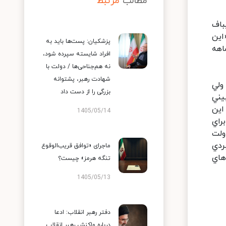
مطالب
مرتبط
باف
اين
پزشکیان: پست‌ها باید به
ري بر انتخابات انجام شده است.» آنچه پايداري‌ها را به فرياد واداشته، فرصت 3 ماهه
افراد شایسته سپرده شود،
نه هم‌جناحی‌ها / دولت با
شهادت رهبر، پشتوانه
ولي
بزرگی را از دست داد
يني
اين
1405/05/14
راي
ولت
ردي
ماجرای «توافق قریب‌الوقوع
هاي
تنگه هرمز» چیست؟
1405/05/13
دفتر رهبر انقلاب: ادعا
درباره واکنش رهبر انقلاب