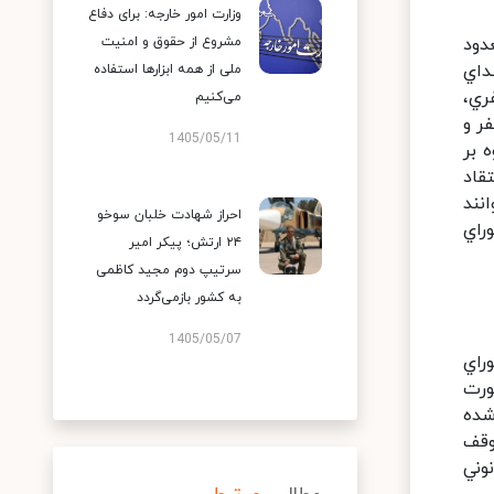
وزارت امور خارجه: برای دفاع
دود
مشروع از حقوق و امنیت
داي
ملی از همه ابزارها استفاده
ري،
می‌کنیم
ر و
1405/05/11
 بر
قاد
نند
احراز شهادت خلبان سوخو
راي
۲۴ ارتش؛ پیکر امیر
سرتیپ دوم مجید کاظمی
به کشور بازمی‌گردد
1405/05/07
راي
ورت
شده
وقف
وني