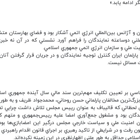
 ادامه یابد.»
 و آژانس بين‌المللي انرژي اتمي آشكار بود و فضاي بهارستان متش
ي دوساعته نمايندگان را فراهم آورد. نشستي كه در آن نه خبري
نيت ملي و سازمان انرژي اتمي جمهوري اسلامي.
مان ايران كنترل توجيه نمايندگان و در جريان قرار گرفتن آنان 
ست مسائل نيست.
سياسي بر تعيين تكليف مهم‌ترين سند مالي سال آينده جمهوري اسل
رگ‌ترين مخالفان پارلماني حسن روحاني، محمدجواد ظريف و به ‌طور 
مان لحظاتي كه قاليباف به عنوان رييس مجلس تلاش داشت چرايي تغ
ندگان بود و مشغول جمع‌آوري امضا عليه رييس‌جمهوري و متهم ك
ن امنيت ملي و سياست خارجي مجلس درگير اين امضابازي‌ها بود
رفت و در شرايطي از تاكيد رهبري بر اجراي قانون اقدام راهبردي ب
امي حداقل به‌ طور علني اظهارنظري در اين زمينه نكرده‌اند.