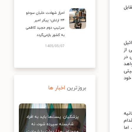
ابل
احراز شهادت خلبان سوخو
۲۴ ارتش؛ پیکر امیر
سرتیپ دوم مجید کاظمی
به کشور بازمی‌گردد
ئیل
1405/05/07
 از
 در
اهد
توئیتی
خود
بروزترین
اخبار ها
نیه
پزشکیان: پست‌ها باید به افراد
دام
شایسته سپرده شود، نه
اما
هم‌جناحی‌ها / دولت با شهادت