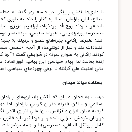
پايداري‌ها نقش پررنگي در جلسه روز گذشته مجلس د
اصلاح‌طلبان پارلمان، عملا به ‌كنار راندند. به‌ طو
بلند فرياد زدند. روح‌الله ايزدخواه، ابراهيم عزيز
محمدرضا پورابراهيمي، عليرضا سليمي، عبدالناصر موسوي 
البته عليرضا زاكاني، چهره‌هاي عضو و نزديك به جبهه
انتقادات تند و تيز از دولتي‌ها، از آنچه «تنفس مصن
كردند. زاكاني به عنوان نمونه در شرايطي گفت «آنها 
زنده بمانند لذا پيام سياسي اين بيانيه فوق‌العاده
عالي امنيت ملي گرفته تا برخي چهره‌هاي سياسي اصولگرا موضعي 180 درجه
ايستاده ميانه ميدان!
درست به همان ميزان كه آتش پايداري‌هاي پارلمان
اسلامي و ساكن قدرتمندترين كرسي پارلمان اما م
گرفته ميان ايران و آژانس بين‌المللي انرژي اتمي
در زمان خودش اجرايي شده و از فردا نيز بايد قانون
كامل پروتكل الحاقي، دسترسي‌ها و همه موضوعات ق