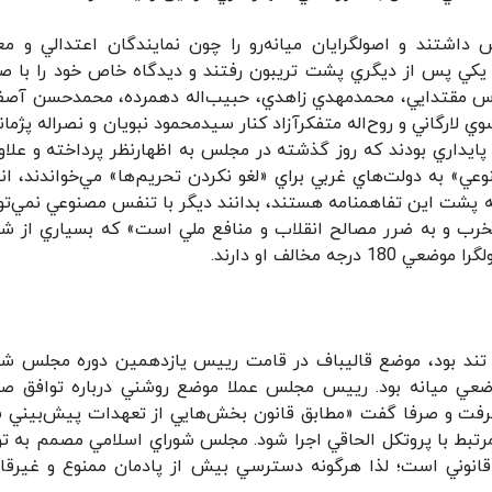
اشتند و اصولگرايان ميانه‌رو را چون نمايندگان اعتدالي و مع
ري كه يكي پس از ديگري پشت تريبون رفتند و ديدگاه خاص خود را با ص
ي، عباس مقتدايي، محمدمهدي زاهدي، حبيب‌اله دهمرده، محمدحسن آصف
لارگاني و روح‌اله متفكرآزاد كنار سيدمحمود نبويان و نصراله پژمانف
 پايداري بودند كه روز گذشته در مجلس به اظهارنظر پرداخته و علاوه
وعي» به دولت‌هاي غربي براي «لغو نكردن تحريم‌ها» مي‌خواندند، انت
كه پشت اين تفاهمنامه هستند، بدانند ديگر با تنفس مصنوعي نمي‌توا
 مخرب و به ضرر مصالح انقلاب و منافع ملي است» كه بسياري از شو
 مخالف او دارند.
 تند بود، موضع قاليباف در قامت رييس يازدهمين دوره مجلس شو
وضعي ميانه بود. رييس مجلس عملا موضع روشني درباره توافق ص
 نگرفت و صرفا گفت «مطابق قانون بخش‌هايي از تعهدات پيش‌بيني 
 مرتبط با پروتكل الحاقي اجرا شود. مجلس شوراي اسلامي مصمم به ت
انوني است؛ لذا هرگونه دسترسي بيش از پادمان ممنوع و غيرقان