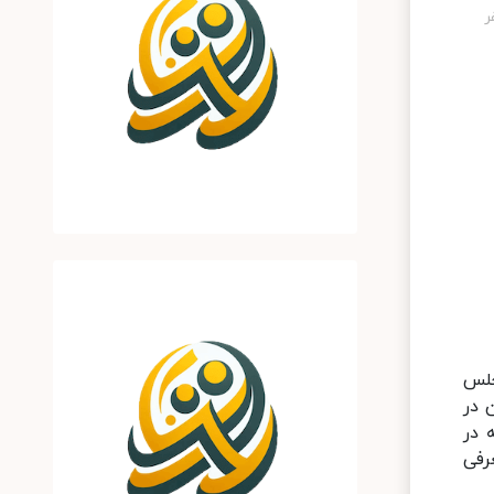
جلس
 در
 در
رفی