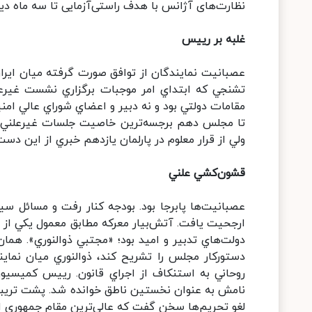
نظارت‌های آژانس با هدف راستی‌آزمایی تا سه ماه دیگر
غلبه بر رييس
عصبانيت نمايندگان از توافق صورت گرفته ميان ايران
تشنجي كه ابتداي امر موجبات برگزاري نشست غيرعلن
مقامات دولتي بود و نه دبير و اعضاي شوراي عالي ام
تا مجلس دهم برجسه‌ترين خاصيت جلسات غيرعلني پارل
ولي از قرار معلوم در پارلمان يازدهم خبري از اين د
قشون‌كشي علني
عصبانيت‌ها پابرجا بود. بودجه كنار رفت و مسائل 
ارجحيت يافت. آتش‌بيار معركه مطابق معمول يكي از بز
دولت‌هاي تدبير و اميد بود؛ «مجتبي ذوالنوري». ه
دستوركار مجلس را تشريح كند، ذوالنوري ميان نماي
روحاني به استنكاف از اجراي قانون. رييس كميسيو
نامش به عنوان نخستين ناطق خوانده شد. پشت تريبون 
لغو تحريم‌ها سخن گفت كه عالي‌ترين مقام جمهوري اسل