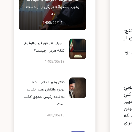
رهبر، پشتوانه بزرگی را از دست
داد
1405/05/14
نج؛
 از
ماجرای «توافق قریب‌الوقوع
تنگه هرمز» چیست؟
بود
1405/05/13
دفتر رهبر انقلاب: ادعا
امي
درباره واکنش رهبر انقلاب
كلي
به نامه رئیس جمهور کذب
يير
است
ردن
 كه
1405/05/13
راي