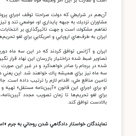
است و نظارت بر اين امر وظيفه قوه مقننه است.»
آن‌هم در شرايطي كه دولت صراحتا توقف اجراي پروتك
مشاوران نزديك به جبهه پايداري او، موضعي تند و تيز 
ايران به طرف‌هاي اروپايي و امريكايي براي لغو تحريم
ايران و آژانس توافق كردند كه در اين سه ماه دورب
تصاوير ضبط ‌شده دراختيار بازرسان اين نهاد قرار نگير
شده در برجام را صادر خواهدكرد و در غير اين صورت ب
سه ماه نيز براي هميشه پاك خواهند شد. اين يعني د
تامين منافع ملي، اقدام لازم را ترتيب داده است. جا
او براي اجراي اين قانون «آيين‌نامه مستقل» تهيه و 
براي لغو تحريم‌ها تا زمان تصويب مجدد آيين‌نامه
بالادست توافق كند.
نمايندگان خواستار دادگاهي شدن روحاني به جرم «اس