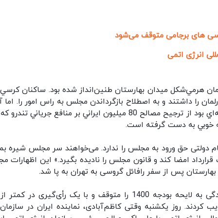
رسی های برجامی متوقف می‌شود
للی انرژی اتمی
ساختمان هرمي‌شكل ميدان بهارستان طنين‌انداز شده بود. ساكنان كرسي‌
ن را داشتند و به اصطلاح بازگرداندن مجلس به راس امور را. اما آ
رقم خورد، به گواه ناظران و فعالان و كارشناسان، نمونه‌اي بود از ترجيح مصالح 80 ميليون ايراني بر منافع جرياني ت
ه خوبي به دست گرفته است.
م دولتی حق ورود به مجلس را ندارد. می‌خواهند سر مجلس شیره بمال
 قرارداد امضا کند و قانون مجلس را نادیده بگیرد.» این اظهارات مج
 بهارستان پس از سفر رافائل گروسی به تهران به پا شد.
مجلس دیروز به شدت عصبانی بود تا جایی که رسیدگی به لایحه بودجه 1400 را متوقف و با یک رأی‌گیری در ک
 کردند. روز یکشنبه وقتی کاظم‌آبادی، نماینده ایران در سازمان‌