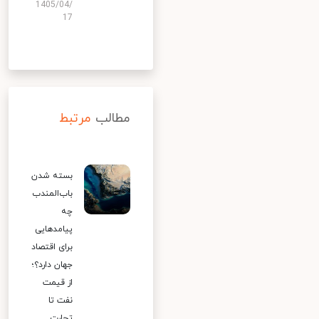
1405/04/
17
مطالب
مرتبط
بسته شدن
باب‌المندب
چه
پیامدهایی
برای اقتصاد
جهان دارد؟؛
از قیمت
نفت تا
تجارت