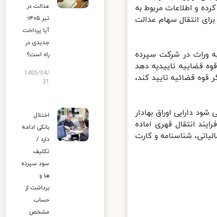
عدالت در
ه و اطلاعات مربوط به
رای انتقال سهام عدالت
تیر ۱۴۰۵؛
آیا پرداخت
جدیدی در
 وراث در شرکت سپرده
راه است؟
ه قضاییه تاییدیه دهد
1405/04/
قوه قضائیه تایید کند،
21
د دارایی اوراق بهادار
اختلال
یند انتقال قهری اماده
بانکی ادامه
اتی، شناسنامه و کارت
دارد /
تکلیف
سود سپرده
ها و
برداشت از
حساب
مشخص