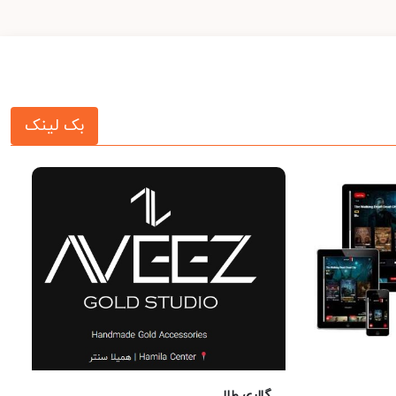
بک لینک
گالری طلا