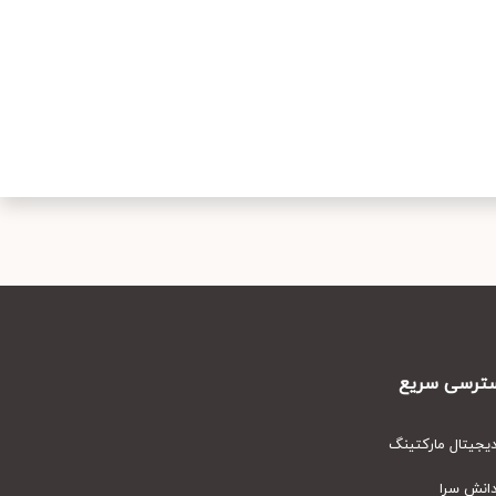
رسی سریع
یتال مارکتینگ
نش سرا