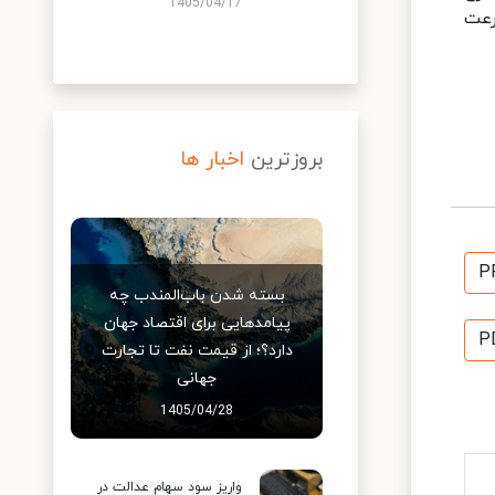
1405/04/17
رعت
بروزترین
اخبار ها
P
بسته شدن باب‌المندب چه
پیامدهایی برای اقتصاد جهان
P
دارد؟؛ از قیمت نفت تا تجارت
جهانی
1405/04/28
واریز سود سهام عدالت در