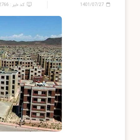
1401/07/27
کد خبر : 12766