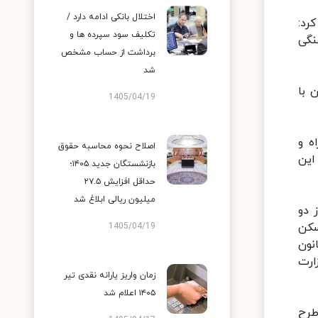
اختلال بانکی ادامه دارد /
 اظهار کرد:
تکلیف سود سپرده ها و
نگی
برداشت از حساب مشخص
شد
ود تا همزمان با
1405/04/19
ه و
اصلاح نحوه محاسبه حقوق
این
بازنشستگان جدید ۱۴۰۵؛
حداقل افزایش ۲۷.۵
میلیون ریالی ابلاغ شد
 دو
ه بخش مسکن
1405/04/19
ته باشند. همچنین در بند ۵ ماده قانون
ارت
زمان واریز یارانه نقدی تیر
۱۴۰۵ اعلام شد
 طرح