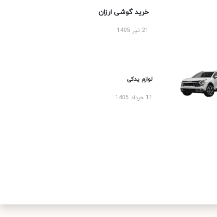
خرید گوشی ارزان
21 تیر 1405
لوازم یدکی
11 خرداد 1405