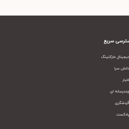
رسی سریع
یتال مارکتینگ
نش سرا
ار
رسانه ای
دشگری
دکست