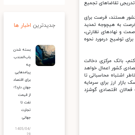
دریجی تقاضاهای تجمیع
شور هستند، فرصت برای
ان می یابد. این فرصت به هیچوجه تمدید
جدیدترین
اخبار ها
مت و نهادهای نظارتی،
رای توضیح درمورد نحوه
بسته شدن
باب‌المندب
م، بانک مرکزی دخالت
چه
ادی کشور اعمال خواهد
پیامدهایی
 داد. برخی به خاطر اشتباه محاسباتی تا
برای اقتصاد
نیز ریسک بازار ارز برای سرمایه
جهان دارد؟؛
عالان اقتصادی گوشزد
از قیمت
نفت تا
تجارت
جهانی
1405/04/
28