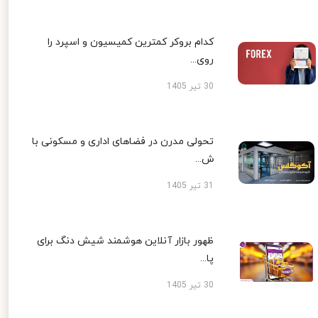
کدام بروکر کمترین کمیسیون و اسپرد را
روی...
30 تیر 1405
تحولی مدرن در فضاهای اداری و مسکونی با
ش...
31 تیر 1405
ظهور بازار آنلاین هوشمند شیش دنگ برای
پا...
30 تیر 1405