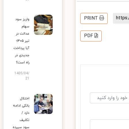
http
PRINT
واریز سود
سهام
عدالت در
PDF
تیر ۱۴۰۵؛
آیا پرداخت
جدیدی در
راه است؟
1405/04/
21
اختلال
بانکی ادامه
دارد /
تکلیف
سود سپرده