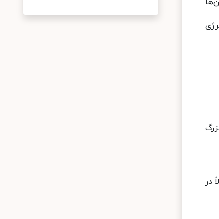
‌ها
رژی
زرگ
 در