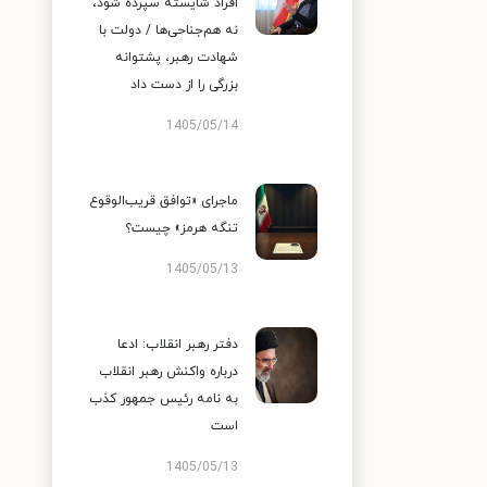
افراد شایسته سپرده شود،
نه هم‌جناحی‌ها / دولت با
شهادت رهبر، پشتوانه
بزرگی را از دست داد
1405/05/14
ماجرای «توافق قریب‌الوقوع
تنگه هرمز» چیست؟
1405/05/13
دفتر رهبر انقلاب: ادعا
درباره واکنش رهبر انقلاب
به نامه رئیس جمهور کذب
است
1405/05/13