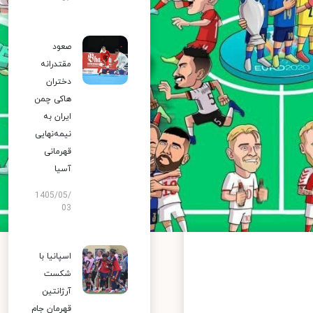
صعود
مقتدرانه
دختران
هاکی چمن
ایران به
نیمه‌نهایی
قهرمانی
آسیا
1405/05/
03
اسپانیا با
شکست
آرژانتین
قهرمان جام