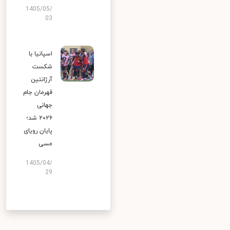
1405/05/
03
اسپانیا با
شکست
آرژانتین
قهرمان جام
جهانی
۲۰۲۶ شد؛
پایان رویای
مسی
1405/04/
29