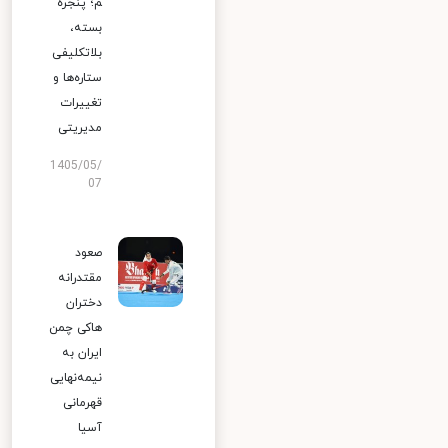
م؛ پنجره
بسته،
بلاتکلیفی
ستاره‌ها و
تغییرات
مدیریتی
1405/05/
07
صعود
مقتدرانه
دختران
هاکی چمن
ایران به
نیمه‌نهایی
قهرمانی
آسیا