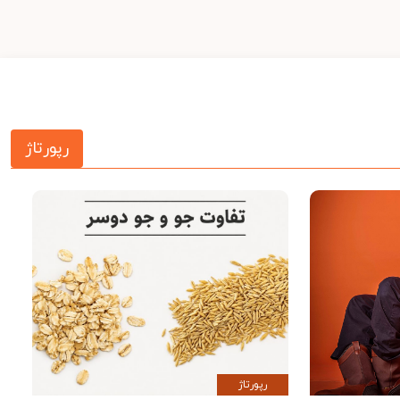
رپورتاژ
رپورتاژ