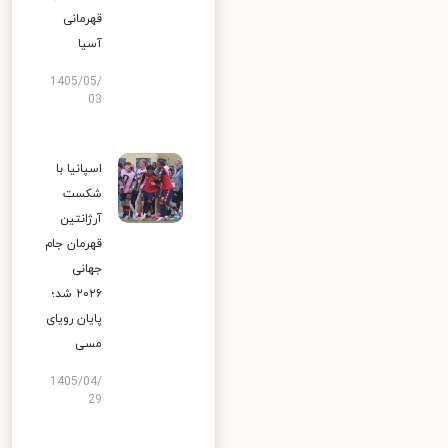
قهرمانی
آسیا
1405/05/
03
اسپانیا با
شکست
آرژانتین
قهرمان جام
جهانی
۲۰۲۶ شد؛
پایان رویای
مسی
1405/04/
29