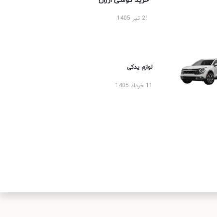
رید گوشی ارزان
ر 1405
زم یدکی