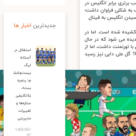
یس در
ت؛
.
جدیدترین
اخبار ها
. اما در
ال
 از
استقلال در
ایی نیز رسید
آستانه
لیگ
بیست‌وشش
م؛ پنجره
بسته،
بلاتکلیفی
ستاره‌ها و
تغییرات
مدیریتی
1405/05/
07