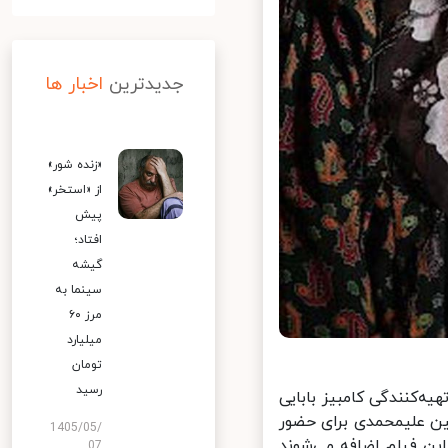
جدیدترین
اخبار ها
«زنده شور»
از «استخر»
پیش
افتاد؛
گیشه
سینما به
مرز ۶۰
میلیارد
تومان
رسید
ه‌کنندگی کامبیز بابایی
ن علیمحمدی برای حضور
1405/05/
ین فیلم اضافه می‌شوند
07