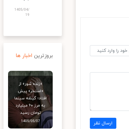
1405/04/
19
بروزترین
اخبار ها
«زنده شور» از
«استخر» پیش
افتاد؛ گیشه سینما
به مرز ۶۰ میلیارد
تومان رسید
1405/05/07
ارسال نظر