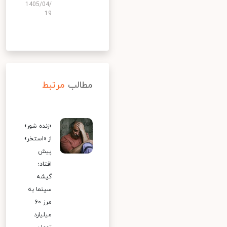
1405/04/
19
مطالب
مرتبط
«زنده شور»
از «استخر»
پیش
افتاد؛
گیشه
سینما به
مرز ۶۰
میلیارد