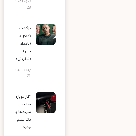
1405/04/
28
بازگشت
«کنکل»،
«بامداد
خمار» و
«شفرونی»
1405/04/
21
آغاز دوباره
فعالیت
سینماها با
یک فیلم
جدید