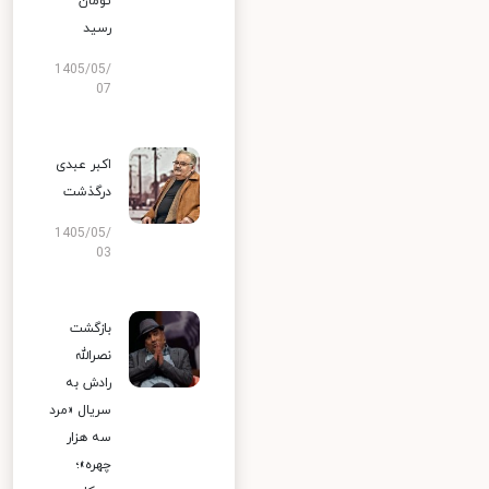
تومان
رسید
1405/05/
07
اکبر عبدی
درگذشت
1405/05/
03
بازگشت
نصرالله
رادش به
سریال «مرد
سه هزار
چهره»؛