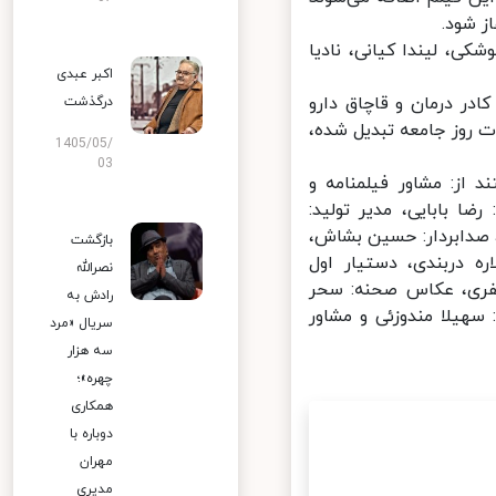
 شود.
، لیندا کیانی، نادیا
اکبر عبدی
در درمان و قاچاق دارو
درگذشت
روز جامعه تبدیل شده،
1405/05/
03
ز: مشاور فیلمنامه و
 بابایی، مدیر تولید:
 صدابردار: حسین بشاش،
بازگشت
 دربندی، دستیار اول
نصرالله
فری، عکاس صحنه: سحر
رادش به
هیلا مندوزئی و مشاور
سریال «مرد
سه هزار
چهره»؛
همکاری
دوباره با
مهران
مدیری