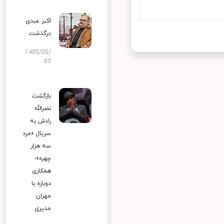
اکبر عبدی
درگذشت
1405/05/
03
بازگشت
نصرالله
رادش به
سریال «مرد
سه هزار
چهره»؛
همکاری
دوباره با
مهران
مدیری