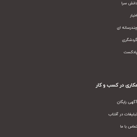
نش سرا
ار
رسانه ای
دشگری
دکست
ری در کسب و کار
ی رایگان
یغات در آفتاب
س با ما