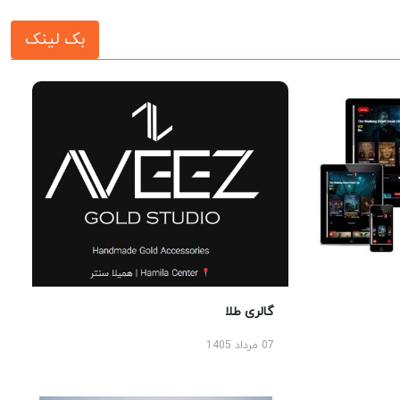
بک لینک
گالری طلا
07 مرداد 1405