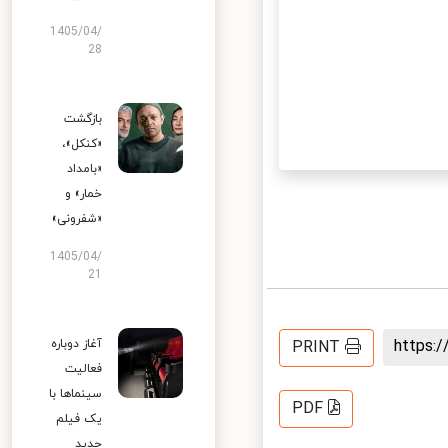
1405/04/
28
بازگشت
«کنکل»،
«بامداد
خمار» و
«شفرونی»
1405/04/
21
https
آغاز دوباره
PRINT
فعالیت
سینماها با
PDF
یک فیلم
جدید