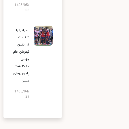
1405/05/
03
اسپانیا با
شکست
آرژانتین
قهرمان جام
جهانی
۲۰۲۶ شد؛
پایان رویای
مسی
1405/04/
29