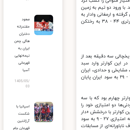
تر دوم، با سه امتیازی مشایخی و دو امتیازی حسن‌زاده ایران ۵ امتیاز متوالی را کسب کرد
ا ورود دو تیم به زمین
ن زیادتر شد تا با درخشش تاکر اردن ۳۵ - ۲۹ پیشی گرفته و ارمغانی وادار به
صعود
گرفتن وقت استراحت شود. کوارتر دوم ۲۰ - ۲۰ مساوی شد تا اردنی‌ها با برتری ۴۴ - ۳۸ به رختکن
مقتدرانه
دختران
هاکی چمن
ایران به
چالی سه دقیقه بعد از
نیمه‌نهایی
را در این کوارتر وارد سبد
قهرمانی
 یخچالی، مشایخی و حدادی، ایران
آسیا
۵۶ - ۶۲ پیش افتاد تا اردنی‌ها تقاضای وقت استراحت کنند. این کوارتر ۲۰ - ۲۹ به سود ایران پایان
1405/05/
03
تر چهارم بود که با سه
سنتر اردنی‌ها دو امتیازی خود را
اسپانیا با
- ۷۰ به سود اردن شود. این کوارتر با درخشش «دار
شکست
تاکر» (شوتینگ گارد اردن) و «فردی ابراهیم» (پوینت گارد) در پرتاب‌های سه امتیازی ۲۷ - ۹ به سود
آرژانتین
لوب شود و حذف ناباورانه‌ای از مسابقات
قهرمان جام