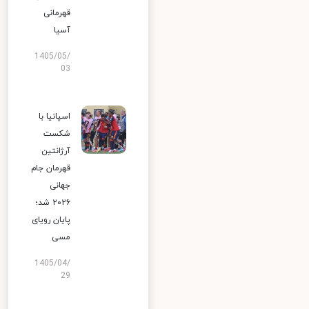
قهرمانی
آسیا
1405/05/
03
اسپانیا با
شکست
آرژانتین
قهرمان جام
جهانی
۲۰۲۶ شد؛
پایان رویای
مسی
1405/04/
29