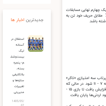
یران در مرحله یک چهارم نهایی مسابقات
سیا ۲۰۲۲ اندونزی، به مصاف اردن رفت که در پایان با نتیجه 91 بر 76 مقابل حریف خود تن به
جدیدترین
اخبار ها
ته باشد.
استقلال در
آستانه
لیگ
بیست‌وشش
م؛ پنجره
بسته،
بلاتکلیفی
رتاب سه امتیازی «تاکر»
ستاره‌ها و
و اسلم‌های «هواس» و «دوآیری» اردن را با ۴ امتیاز پیش انداخت تا نتیجه ۷ - ۱۱ شود. در حالی که
تغییرات
ایران دفاع خوبی مقابل نفوذهای تاکر نداشت، اختلاف دو تیم به ۸ امتیاز افزایش یافت تا بازی ۱۵ -
مدیریتی
1405/05/
07