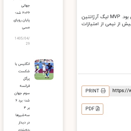
جهانی
۲۰۲۶ شد؛
در این بازی «دار تاکر» شوتینگ گارد آمریکایی الاصل اردنی‌ها ستاره اول بازی بود. MVP لیگ آرژانتین
پایان رویای
یاز «فردی ابراهیم»، بیش از نیمی از امتیازات
مسی
1405/04/
29
انگلیس با
شکست
پرگل
فرانسه
https:
PRINT
سوم جهان
شد؛ برد ۶
بر ۴
PDF
سه‌شیرها
در دیدار
رده‌بندی