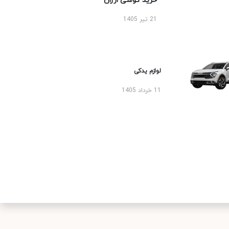
خرید گوشی ارزان
21 تیر 1405
لوازم یدکی
11 خرداد 1405