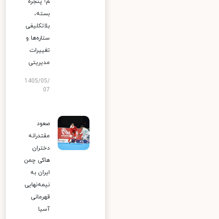
م؛ پنجره
بسته،
بلاتکلیفی
ستاره‌ها و
تغییرات
مدیریتی
1405/05/
07
صعود
مقتدرانه
دختران
هاکی چمن
ایران به
نیمه‌نهایی
قهرمانی
آسیا