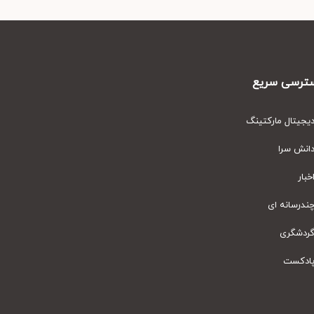
رسی سریع
یتال مارکتینگ
نش سرا
ار
رسانه ای
دشگری
دکست