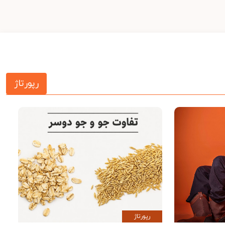
رپورتاژ
رپورتاژ