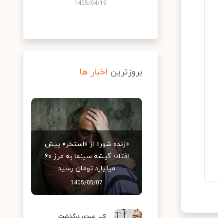
1405/04/19
بروزترین
اخبار ها
«زنده شور» از «استخر» پیش
افتاد؛ گیشه سینما به مرز ۶۰
میلیارد تومان رسید
1405/05/07
اکبر عبدی درگذشت