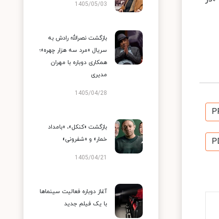
1405/05/03
بازگشت نصرالله رادش به
سریال «مرد سه هزار چهره»؛
همکاری دوباره با مهران
مدیری
1405/04/28
P
بازگشت «کنکل»، «بامداد
خمار» و «شفرونی»
P
1405/04/21
آغاز دوباره فعالیت سینماها
با یک فیلم جدید