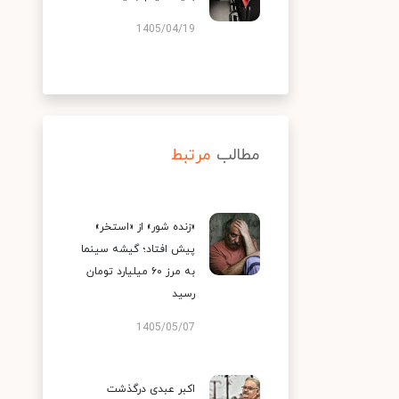
1405/04/19
مطالب
مرتبط
«زنده شور» از «استخر»
پیش افتاد؛ گیشه سینما
به مرز ۶۰ میلیارد تومان
رسید
1405/05/07
اکبر عبدی درگذشت