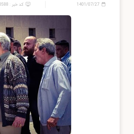
1401/07/27
کد خبر : 10588