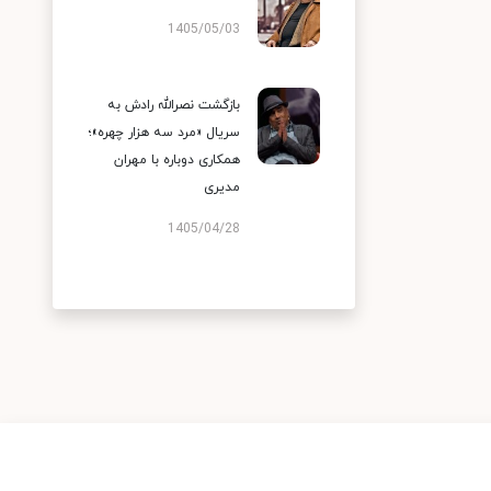
1405/05/03
بازگشت نصرالله رادش به
سریال «مرد سه هزار چهره»؛
همکاری دوباره با مهران
مدیری
1405/04/28