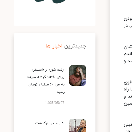
ودن
 در
جدیدترین
اخبار ها
شان
ندم
د و
«زنده شور» از «استخر»
پیش افتاد؛ گیشه سینما
قوی
به مرز ۶۰ میلیارد تومان
راه
رسید
د و
مین
1405/05/07
اکبر عبدی درگذشت
یلی
«در