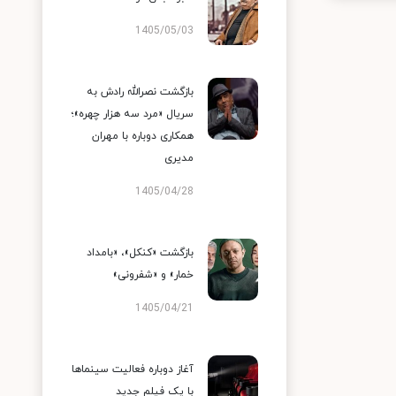
1405/05/03
بازگشت نصرالله رادش به
سریال «مرد سه هزار چهره»؛
همکاری دوباره با مهران
مدیری
1405/04/28
بازگشت «کنکل»، «بامداد
خمار» و «شفرونی»
1405/04/21
آغاز دوباره فعالیت سینماها
با یک فیلم جدید