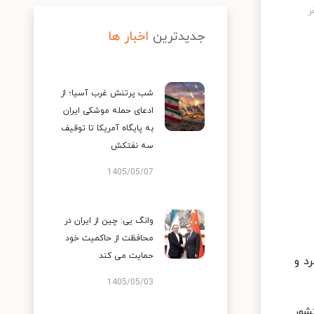
جدیدترین
اخبار ها
شب پرتنش غرب آسیا؛ از
ادعای حمله موشکی ایران
به پایگاه آمریکا تا توقیف
سه نفتکش
1405/05/07
وانگ یی: چین از ایران در
محافظت از حاکمیت خود
حمایت می کند
د و
1405/05/03
شور