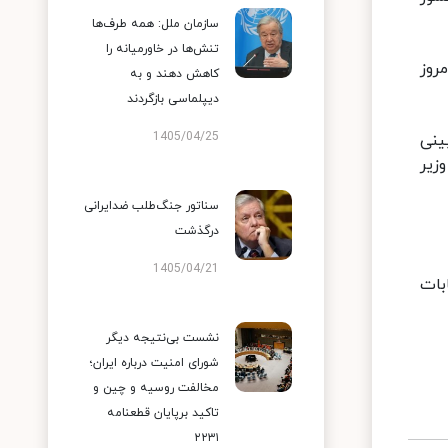
سازمان ملل: همه طرف‌ها
تنش‌ها در خاورمیانه را
هم امروز
کاهش دهند و به
دیپلماسی بازگردند
1405/04/25
ینی
زیر
سناتور جنگ‌طلب ضدایرانی
درگذشت
1405/04/21
ابات
نشست بی‌نتیجه دیگر
شورای امنیت درباره ایران؛
مخالفت روسیه و چین و
تاکید برپایان قطعنامه
۲۲۳۱