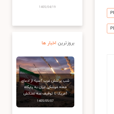
1405/04/19
P
P
بروزترین
اخبار ها
شب پرتنش غرب آسیا؛ از ادعای
حمله موشکی ایران به پایگاه
آمریکا تا توقیف سه نفتکش
1405/05/07