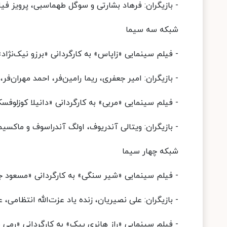
- بازیگران: فرهاد بشارتی و سوگل طهماسبی، پرویز فی
شبکه سه سیما
- فیلم سینمایی «زاپاس» به کارگردانی «برزو نیک‌نژاد»، پنجشنبه 27 خرداد م
- بازیگران: امیر جعفری، ریما رامین‌فر، احمد مهران فر
- فیلم سینمایی «مربی» به کارگردانی «دانیلا کوزلوفسکی»، جمعه 28 خرد
- بازیگران: ویتالی آندریوف، اولگ آندراسوف و ماکسیم
شبکه چهار سیما
- فیلم سینمایی «شیر سنگی» به کارگردانی «مسعود جعفری جوزانی»، پن
- بازیگران: علی نصیریان، زنده یاد عزت‌الله انتظامی،
- فیلم سینمایی «راز هانری پیک» به کارگردانی «رمی بزانکون»، جمعه 28 