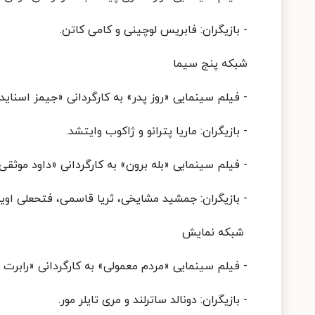
- بازیگران: فابریس لوچینی و کامی کاتن.
شبکه پنج سیما
- فیلم سینمایی «روز پدر» به کارگردانی «جیمز اسنایدر»، پنجشنبه 27 خردا
- بازیگران: ماریا پترانو و ژاکوب وایتشد.
- فیلم سینمایی «بله برون» به کارگردانی «داود موثقی»، جمعه 28 خردادماه
- بازیگران: جمشید مشایخی، ثریا قاسمی، فتحعلی ا
شبکه نمایش
- فیلم سینمایی «مردم معمولی» به کارگردانی «رابرت ردفورد»، پنجشنبه 27 
- بازیگران: دونالد ساترلند و مری تایلر مور.