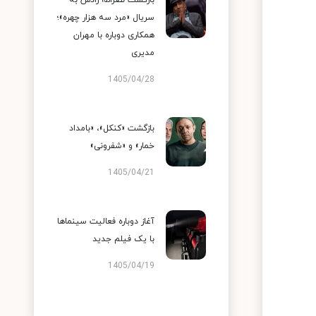
بازگشت نصرالله رادش به
سریال «مرد سه هزار چهره»؛
همکاری دوباره با مهران
مدیری
1405/04/28
بازگشت «کنکل»، «بامداد
خمار» و «شفرونی»
1405/04/21
آغاز دوباره فعالیت سینماها
با یک فیلم جدید
1405/04/19