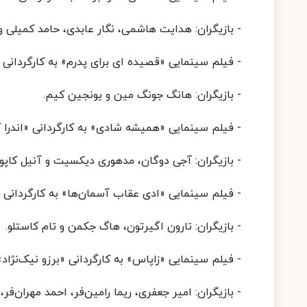
- بازیگران: هدایت هاشمی، نگار عابدی، حامد کمیلی 
- فیلم سینمایی «قصیده ای برای پدرم» به کارگردانی «یون جی کیون»
- بازیگران: هانگ جونگ مین و یونجین کیم.
- فیلم سینمایی «همیشه شادی» به کارگردانی «اندرا کومار»، جمعه 28 خ
- بازیگران: آجی دوگان، مدهوری دیکسیت و آنیل کاپور
- فیلم سینمایی «ادی عقاب آسمان‌ها» به کارگردانی «دکستر فلیچر»،
- بازیگران: تارون اگیرتون، هاگ جکمن و تام کاستلو.
- فیلم سینمایی «زاپاس» به کارگردانی «برزو نیک‌نژاد»، جمعه 28 خردادما
- بازیگران: امیر جعفری، ریما رامین‌فر، احمد مهران‌فر