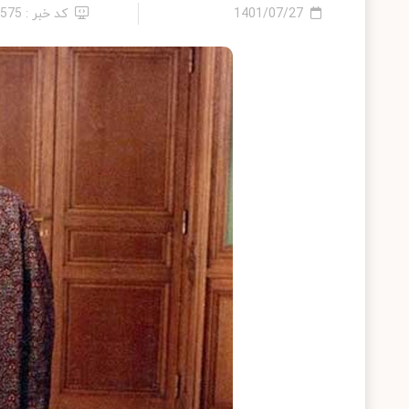
1401/07/27
کد خبر : 7575