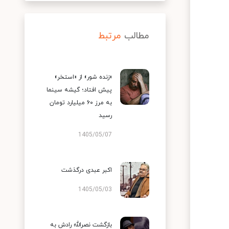
مطالب
مرتبط
«زنده شور» از «استخر»
پیش افتاد؛ گیشه سینما
به مرز ۶۰ میلیارد تومان
رسید
1405/05/07
اکبر عبدی درگذشت
1405/05/03
بازگشت نصرالله رادش به