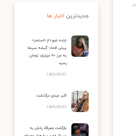
جدیدترین
اخبار ها
«زنده شور» از «استخر»
پیش افتاد؛ گیشه سینما
به مرز ۶۰ میلیارد تومان
رسید
1405/05/07
اکبر عبدی درگذشت
1405/05/03
بازگشت نصرالله رادش به
سریال «مرد سه هزار چهره»؛