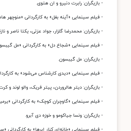
- بازیگران: رابرت دنیرو و ان هتوی.
- فیلم سینمایی «آینه بغل» به کارگردانی «منوچهر هادی»، پنجشنبه 27 
- بازیگران: محمدرضا گلزار، جواد عزتی، یکتا ناصر و نازن
- فیلم سینمایی «شجاع دل» به کارگردانی «مل گیبسون»، پنجشنبه 27 خ
- بازیگران: مل گیبسون.
- فیلم سینمایی «دیدی کارشناس می‌شود» به کارگردانی «رینهارد شابنس
- بازیگران: دیتر هالروردن، پیتر فریک، والو لوند و کر
- فیلم سینمایی «گاوچران کوچک» به کارگردانی «یرمیس موریرا»، جمعه 28
- بازیگران: ونسا جیاکومو و خوزه دی آبرو.
- فیلم سینمایی «خانه‌ای کنار ابرها» به کارگردانی «سیدجلال دهقا