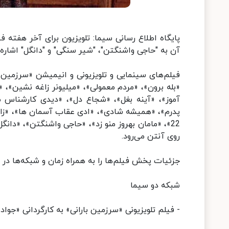
پایگاه اطلاع رسانی سیما: تلویزیون برای آخر هفته ف
آن‌ به "حاجی واشنگتن"، "شیر سنگی" و "دانگل" اشاره 
فیلم‌های سینمایی و تلویزیونی و انیمیشن «سرزمین ب
«بله برون»، «مردم معمولی»، «میلیونر زاغه نشین»، 
آموز»، «آینه بغل»، «شجاع دل»، «دیدی کارشناس م
پدرم»، «همیشه شادی»، «ادی عقاب آسمان ها»، «زاپاس
روی آنتن می‌رود.
جزئیات پخش فیلم‌ها را به همراه زمان و شبکه‌ها در ا
شبکه دو سیما
- فیلم تلویزیونی «سرزمین بارانی» به کارگردانی «جواد مزدآبادی»، جمعه 8