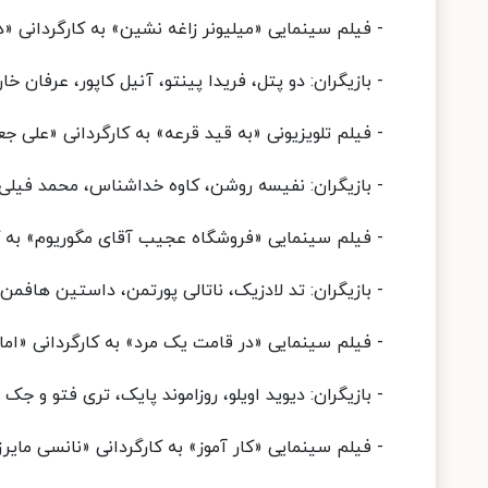
- فیلم سینمایی «میلیونر زاغه نشین» به کارگردانی «دنی بویل و لاولی
- بازیگران: دو پتل، فریدا پینتو، آنیل کاپور، عرفان خ
- فیلم تلویزیونی «به قید قرعه» به کارگردانی «علی جعفرآبادی»، پنجش
- بازیگران: نفیسه روشن، کاوه خداشناس، محمد فیلی،
- فیلم سینمایی «فروشگاه عجیب آقای مگوریوم» به کارگردانی «زک 
- بازیگران: تد لادزیک، ناتالی پورتمن، داستین هافمن و 
- فیلم سینمایی «در قامت یک مرد» به کارگردانی «اما آسانته»، پنجشن
- بازیگران: دیوید اویلو، روزاموند پایک، تری فتو و جک 
- فیلم سینمایی «کار آموز» به کارگردانی «نانسی مایرز»، پنجشنبه 27 خر