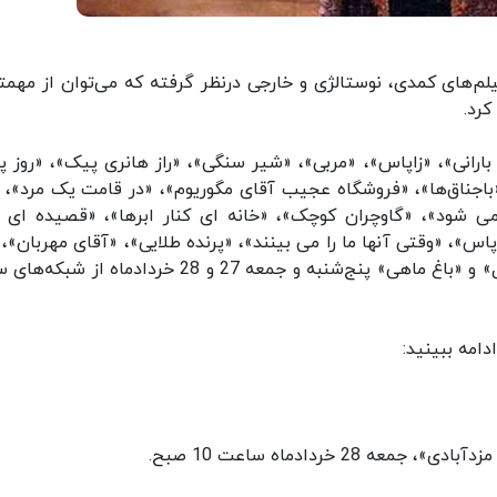
یلم‌های کمدی، نوستالژی و خارجی درنظر گرفته که می‌توان از مهمت
کرد.
ارانی»، «زاپاس»، «مربی»، «شیر سنگی»، «راز هانری پیک»، «روز پد
«باجناق‌ها»، «فروشگاه عجیب آقای مگوریوم»، «در قامت یک مرد»، «
ی شود»، «گاوچران کوچک»، «خانه ای کنار ابرها»، «قصیده ای ب
»، «وقتی آنها ما را می بینند»، «پرنده طلایی»، «آقای مهربان»، 
22»، «مامان بهروز منو زد»، «حاجی واشنگتن»، «دانگل» و «باغ ماهی» پنج‌شنبه و جمعه 27 و 28 خردادماه 
دامه ببینید:
2 خردادماه ساعت 10 صبح.