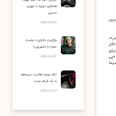
همکاری دوباره با مهران
مدیری
رین
1405/04/28
ر»،
بازگشت «کنکل»، «بامداد
کار
خمار» و «شفرونی»
رای
«پی
1405/04/21
از شبکه‌های سیما
آغاز دوباره فعالیت سینماها
با یک فیلم جدید
1405/04/19