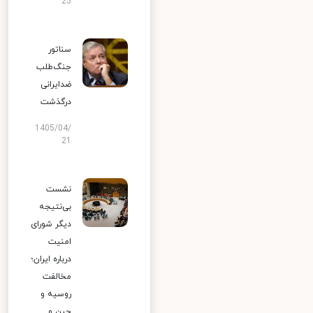
25
سناتور
جنگ‌طلب
ضدایرانی
درگذشت
1405/04/
21
نشست
بی‌نتیجه
دیگر شورای
امنیت
درباره ایران؛
مخالفت
روسیه و
چین و