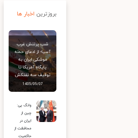
بروزترین
اخبار ها
شب پرتنش غرب
آسیا؛ از ادعای حمله
موشکی ایران به
پایگاه آمریکا تا
توقیف سه نفتکش
1405/05/07
وانگ یی:
چین از
ایران در
محافظت از
حاکمیت