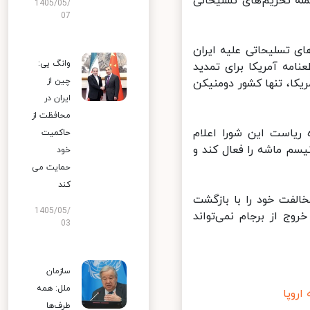
ه تحریم‌های تسلیحاتی
1405/05/
07
ی تسلیحاتی علیه ایران
وانگ یی:
ه آمریکا برای تمدید
چین از
کا، تنها کشور دومنیکن
ایران در
محافظت از
یاست این شورا اعلام
حاکمیت
سم ماشه را فعال کند و
خود
حمایت می
کند
لفت خود را با بازگشت
1405/05/
وج از برجام نمی‌تواند
03
سازمان
ملل: همه
وپا
طرف‌ها