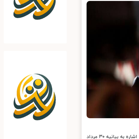
به گزارش ایرنا از تارنمای سرویس اقدام خارجی اتحادیه اروپا، جوسپ بورل با اشاره به بیانیه ۳۰ مرداد