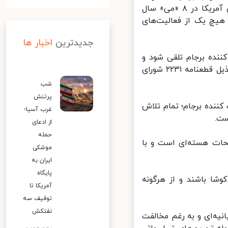
اتحادیه اروپا در همین رابطه یادآور شد که با صدور فرمان رئیس جمهوری آمریکا در ۸ «می» سال
 هیچ یک از فعالیت‌های
جدیدترین
اخبار ها
نده برجام تلقی شود و
قادر به فعال کردن سازوکار بازگرداندن تحریم‌های سازمان ملل [علیه ایران] ذیل قطعنامه ۲۲۳۱ شورای
شب
پرتنش
نده برجام؛ تمام تلاش
غرب آسیا؛
.
از ادعای
حمله
ات هسته‌ای است و با
موشکی
ایران به
پایگاه
شا باشند و از هرگونه
آمریکا تا
توقیف سه
نفتکش
یه‌ای و به رغم مخالفت