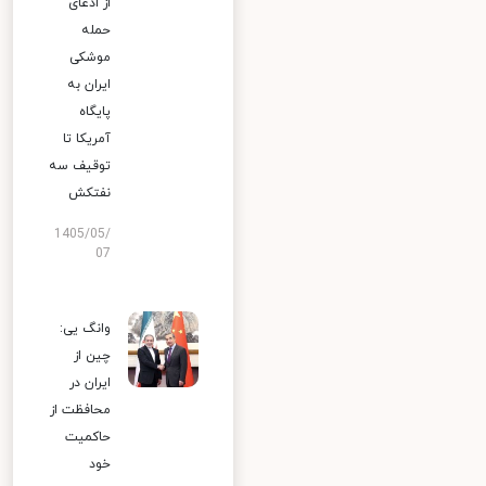
از ادعای
حمله
موشکی
ایران به
پایگاه
آمریکا تا
توقیف سه
نفتکش
1405/05/
07
وانگ یی:
چین از
ایران در
محافظت از
حاکمیت
خود