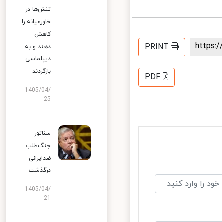
تنش‌ها در
خاورمیانه را
کاهش
https
PRINT
دهند و به
دیپلماسی
بازگردند
PDF
1405/04/
25
سناتور
جنگ‌طلب
ضدایرانی
درگذشت
1405/04/
21