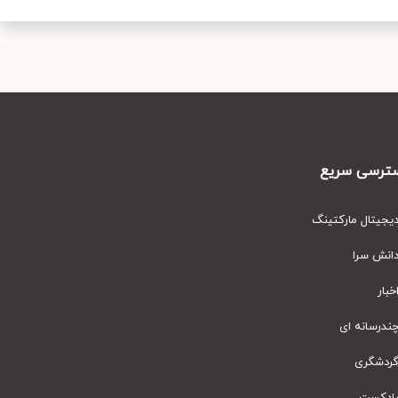
رسی سریع
یتال مارکتینگ
نش سرا
ار
رسانه ای
دشگری