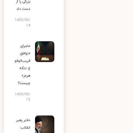
بزرگی را از
دست داد
1405/05/
14
ماجرای
«توافق
قریب‌الوقو
ع تنگه
هرمز»
چیست؟
1405/05/
13
دفتر رهبر
انقلاب: