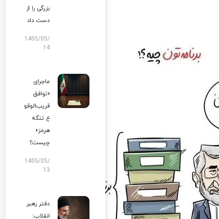
بزرگی را از
دست داد
1405/05/
14
ماجرای
«توافق
قریب‌الوقو
ع تنگه
هرمز»
چیست؟
1405/05/
13
دفتر رهبر
انقلاب: