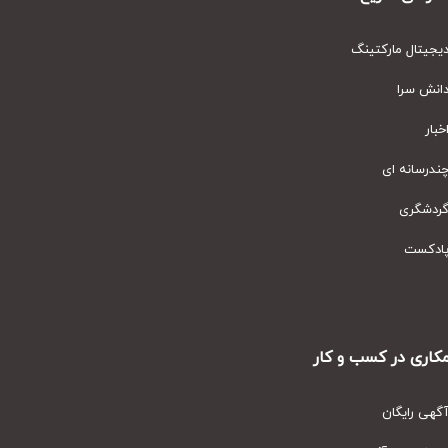
یتال مارکتینگ
نش سرا
ار
رسانه ای
دشگری
دکست
ری در کسب و کار
ی رایگان