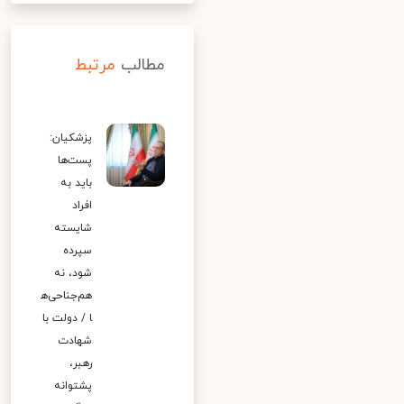
مطالب
مرتبط
پزشکیان:
پست‌ها
باید به
افراد
شایسته
سپرده
شود، نه
هم‌جناحی‌ه
ا / دولت با
شهادت
رهبر،
پشتوانه