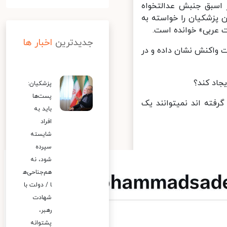
اسبق جنبش عدالتخواه
پزشکیان را خواسته به
 عربی» خوانده است.
جدیدترین
اخبار ها
 واکنش نشان داده و در
اد کند؟
پزشکیان:
پست‌ها
فته اند نمیتوانند یک
باید به
افراد
شایسته
سپرده
شود، نه
هم‌جناحی‌ه
ا / دولت با
شهادت
رهبر،
پشتوانه