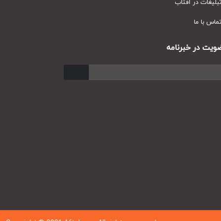
یغات در آفتاب
س با ما
ت در خبرنامه
ارسال