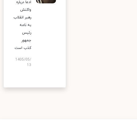
ادعا درباره
واکنش
رهبر انقلاب
به نامه
رئیس
جمهور
کذب است
1405/05/
13