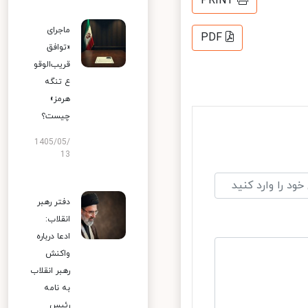
PRINT
ماجرای
PDF
«توافق
قریب‌الوقو
ع تنگه
هرمز»
چیست؟
1405/05/
13
دفتر رهبر
انقلاب:
ادعا درباره
واکنش
رهبر انقلاب
به نامه
رئیس