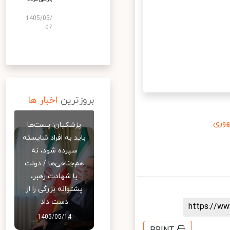
1405/05/
07
بروزترین
اخبار ها
ری
پزشکیان: پست‌ها
باید به افراد شایسته
سپرده شود، نه
هم‌جناحی‌ها / دولت
با شهادت رهبر،
پشتوانه بزرگی را از
دست داد
https://
1405/05/14