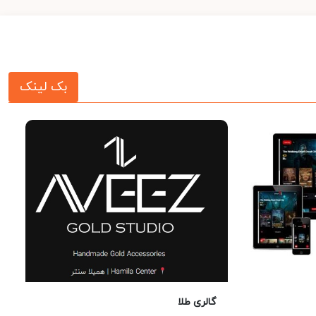
بک لینک
گالری طلا