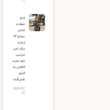
11
احراز
شهادت
خلبان
سوخو ۲۴
ارتش؛
پیکر امیر
سرتیپ
دوم مجید
کاظمی به
کشور
بازمی‌گردد
1405/05/
07