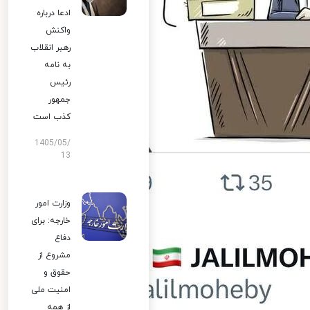
ادعا درباره
واکنش
رهبر انقلاب
به نامه
رئیس
جمهور
کذب است
1405/05/
13
وزارت امور
خارجه: برای
دفاع
مشروع از
حقوق و
امنیت ملی
از همه