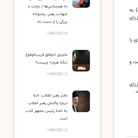
نه هم‌جناحی‌ها / دولت با
 فردا (سه‌شنبه 19 مرداد ماه) به
شهادت رهبر، پشتوانه
رای
بزرگی را از دست داد
1405/05/14
 را
ماجرای «توافق قریب‌الوقوع
ت و
تنگه هرمز» چیست؟
1405/05/13
رای
دفتر رهبر انقلاب: ادعا
درباره واکنش رهبر انقلاب
به نامه رئیس جمهور کذب
است
1405/05/13