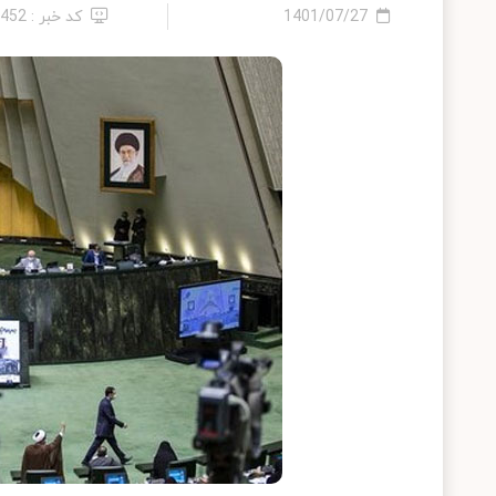
1401/07/27
کد خبر : 8452