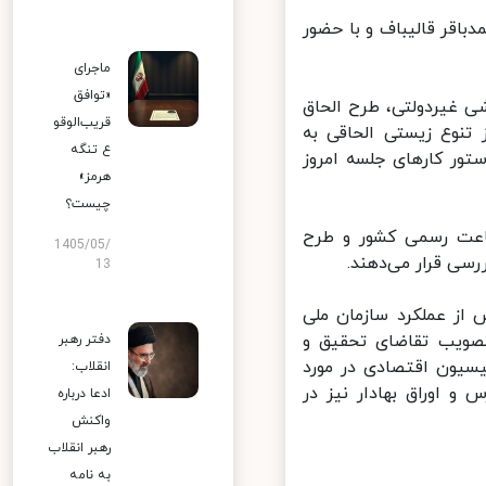
قر قالیباف و با حضور
ماجرای
«توافق
 غیردولتی، طرح الحاق
قریب‌الوقو
نوع زیستی الحاقی به
ع تنگه
ر کارهای جلسه امروز
هرمز»
چیست؟
اعت رسمی کشور و طرح
1405/05/
سی قرار می‌دهند.
13
ز عملکرد سازمان ملی
صویب تقاضای تحقیق و
دفتر رهبر
یون اقتصادی در مورد
انقلاب:
 اوراق بهادار نیز در
ادعا درباره
واکنش
رهبر انقلاب
به نامه