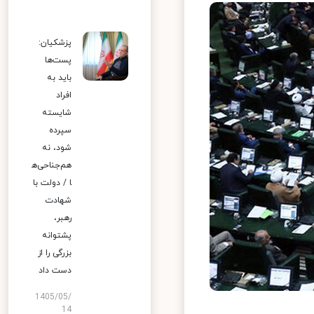
پزشکیان:
پست‌ها
باید به
افراد
شایسته
سپرده
شود، نه
هم‌جناحی‌ه
ا / دولت با
شهادت
رهبر،
پشتوانه
بزرگی را از
دست داد
1405/05/
14