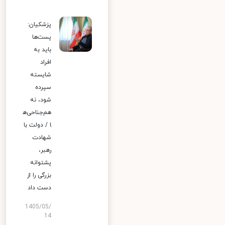
پزشکیان:
پست‌ها
باید به
افراد
شایسته
سپرده
شود، نه
هم‌جناحی‌ه
ا / دولت با
شهادت
رهبر،
پشتوانه
بزرگی را از
دست داد
1405/05/
14