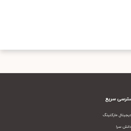
رسی سریع
یتال مارکتینگ
نش سرا