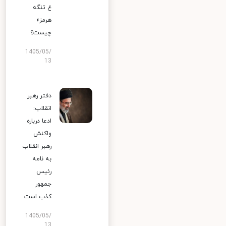
ع تنگه
هرمز»
چیست؟
1405/05/
13
دفتر رهبر
انقلاب:
ادعا درباره
واکنش
رهبر انقلاب
به نامه
رئیس
جمهور
کذب است
1405/05/
13