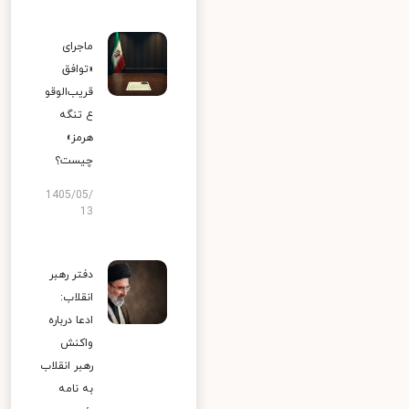
ماجرای
«توافق
قریب‌الوقو
ع تنگه
هرمز»
چیست؟
1405/05/
13
دفتر رهبر
انقلاب:
ادعا درباره
واکنش
رهبر انقلاب
به نامه