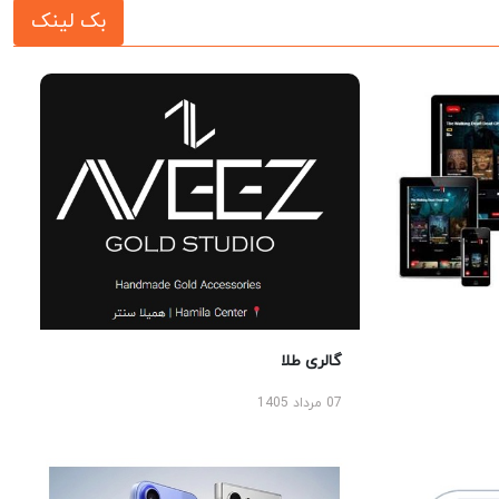
بک لینک
گالری طلا
07 مرداد 1405