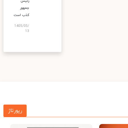
رئیس
جمهور
کذب است
1405/05/
13
رپورتاژ