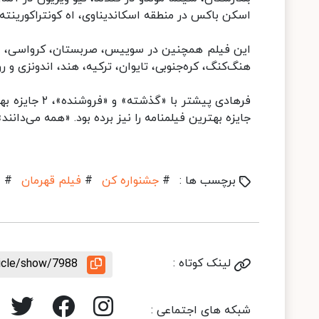
اسکن باکس در منطقه اسکاندیناوی، اه کونتراکورینته 
این فیلم همچنین در سوییس، صربستان، کرواسی، بوسنی
هنگ‌کنگ، کره‌جنوبی، تایوان، ترکیه، هند، اندونزی و 
فرهادی پیشتر 
جایزه بهترین فیلمنامه را نیز برده بود. «همه می‌دانن
برچسب ها :
#
جشنواره کن
#
فیلم قهرمان
#
ا
لینک کوتاه :
ticle/show/7988
شبکه های اجتماعی :