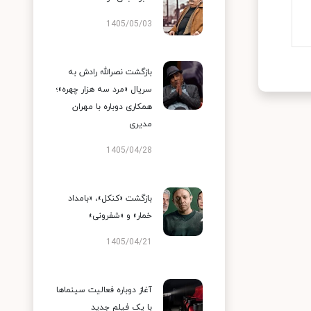
1405/05/03
بازگشت نصرالله رادش به
سریال «مرد سه هزار چهره»؛
همکاری دوباره با مهران
مدیری
1405/04/28
بازگشت «کنکل»، «بامداد
خمار» و «شفرونی»
1405/04/21
آغاز دوباره فعالیت سینماها
با یک فیلم جدید