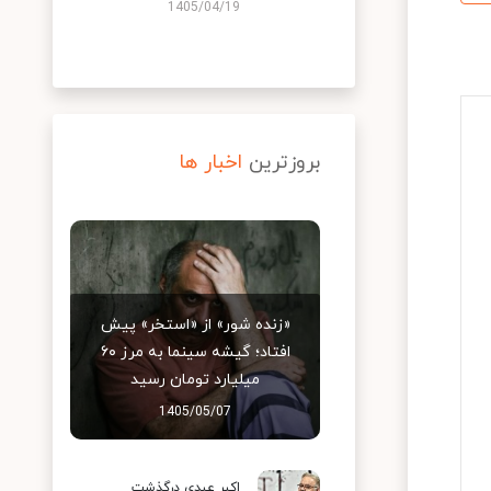
1405/04/19
بروزترین
اخبار ها
«زنده شور» از «استخر» پیش
افتاد؛ گیشه سینما به مرز ۶۰
میلیارد تومان رسید
1405/05/07
اکبر عبدی درگذشت