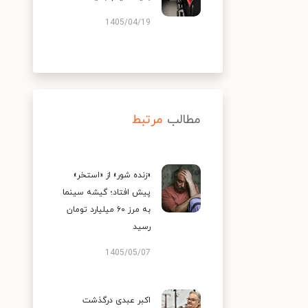
1405/04/19
مطالب
مرتبط
«زنده شور» از «استخر»
پیش افتاد؛ گیشه سینما
به مرز ۶۰ میلیارد تومان
رسید
1405/05/07
اکبر عبدی درگذشت