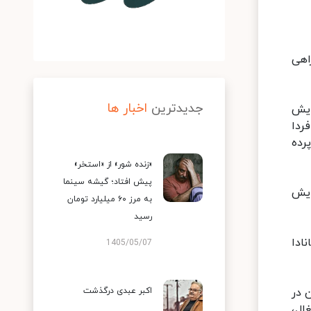
ش راهی
جدیدترین
اخبار ها
ایش
 فردا
شنواره روی پرده
«زنده شور» از «استخر»
پیش افتاد؛ گیشه سینما
ایش
به مرز ۶۰ میلیارد تومان
رسید
انادا
1405/05/07
 در
اکبر عبدی درگذشت
غال،