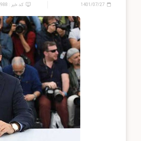
1401/07/27
کد خبر : 7988