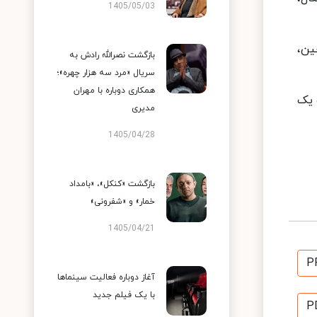
1405/05/03
ین،
بازگشت نصرالله رادش به
سریال «مرد سه هزار چهره»؛
همکاری دوباره با مهران
 و یک
مدیری
1405/04/28
بازگشت «کنکل»، «بامداد
خمار» و «شفرونی»
1405/04/21
P
آغاز دوباره فعالیت سینماها
با یک فیلم جدید
P