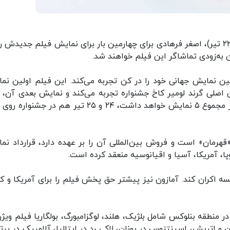
به گزارش اسکرین دیلی، در حالی که امروز (سه‌شنبه ۲۲ تیر)، اصغر فرهادی برای چهارمین بار برای نمایش فیلم جدید
ین نمایش جهانی خود را در کن تجربه می‌کند. این فیلم اولین نم
امروز ۱۳ جولای (۲۲ تیر) در سالن اصلی گرند لومیر کاخ جشنواره تجربه می‌کند و نمایش بعدی آن،
ساعت ۹:۳۰ و ساعت ۱۱:۳۰ خواهد بود. این فیلم که در مجموع ۵ نمایش خواهد داشت، ۲۴ و ۲۵ تیر هم در ج
قهرمان» است و فروش بین‌المللی آن را بر عهده دارد، قرارداد نم
قهرمان» را ۲۲ دسامبر در فرانسه اکران کند. آمازون نیز پیشتر حق پخش فیلم را برای آمریکا و ک
منطقه بنلوکس شامل بلژیک، هلند، لوگزامبورگ، بولگاریا فیلم ویژن
ن و اتریش، اسپنتزوس در یونان، لاکی رِد در ایتالیا، آلامبیک در پرت