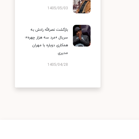
1405/05/03
بازگشت نصرالله رادش به
سریال «مرد سه هزار چهره»؛
همکاری دوباره با مهران
مدیری
1405/04/28