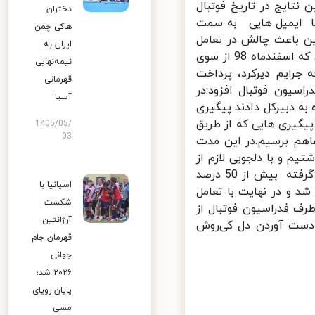
تایج در تاریخ فوتبال
دختران
ا ایمیل هایی به سمت
هاکی چمن
ن باعث چالش در تعامل
ایران به
های قبلی شده و رنجش ایشان را در پی داشت.در نهایت این فرآیند به رایی که اسفندماه 98 از سوی
نیمه‌نهایی
ت 200 هزار یورو،به اضافه جرایم دیرکرد، پرداخت
قهرمانی
یون فوتبال افزود:در
آسیا
ه دبیرکل دادند پیگیری
گیری هایی که از طریق
1405/05/
03
اهم برسیم.در این مدت
م و با دلجویی لازم از
ایشان،سو تفاهمات برطرف شد. نبی خاطرنشان کرد: با پیگیری های صورت گرفته بیش از 50 درصد
اسپانیا با
 و در نهایت با تعامل
شکست
ف فدراسیون فوتبال از
آرژانتین
دست آوردن دل کی‌روش
قهرمان جام
جهانی
۲۰۲۶ شد؛
پایان رویای
مسی