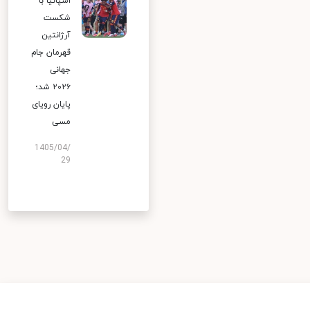
اسپانیا با
شکست
آرژانتین
قهرمان جام
جهانی
۲۰۲۶ شد؛
پایان رویای
مسی
1405/04/
29