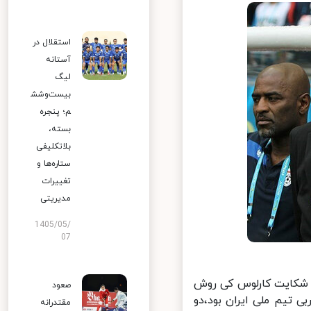
استقلال در
آستانه
لیگ
بیست‌وشش
م؛ پنجره
بسته،
بلاتکلیفی
ستاره‌ها و
تغییرات
مدیریتی
1405/05/
07
 شکایت کارلوس کی روش
صعود
الی که کی روش سرمربی تیم ملی ایران بود،دو
مقتدرانه