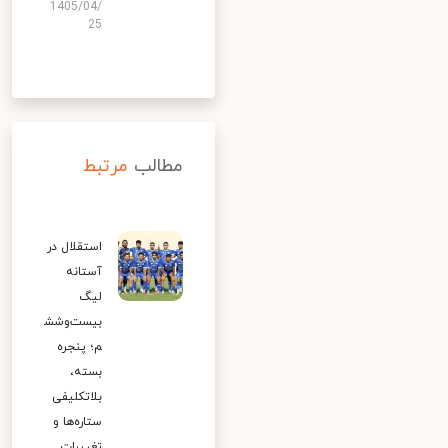
1405/04/
25
مطالب
مرتبط
استقلال در
آستانه
لیگ
بیست‌وشش
م؛ پنجره
بسته،
بلاتکلیفی
ستاره‌ها و
تغییرات