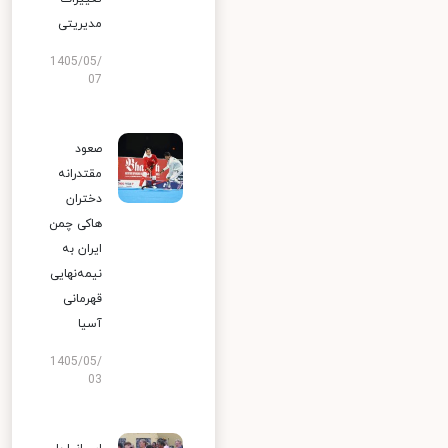
مدیریتی
1405/05/
07
صعود
مقتدرانه
دختران
هاکی چمن
ایران به
نیمه‌نهایی
قهرمانی
آسیا
1405/05/
03