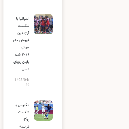
اسپانیا با
شکست
آرژانتین
قهرمان جام
جهانی
۲۰۲۶ شد؛
پایان رویای
مسی
1405/04/
29
انگلیس با
شکست
پرگل
فرانسه