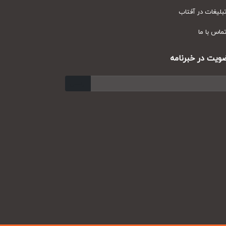
یغات در آفتاب
س با ما
ت در خبرنامه
ارسال