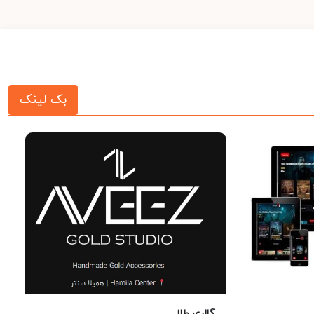
بک لینک
گالری طلا