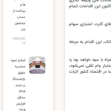
نات فنی وثیقه گذاری
ها و
ون این اقدامات انجام
برداشت از
حساب
مشخص
ی کارت اعتباری سهام
شد
1405/04/
ک، این اقدام به مرحله
19
ه با سود خواهد بود یا
اصلاح نحوه
ار وام تلقی نمی‌شود،
محاسبه
ا در اقتصاد کشور اثرات
حقوق
بازنشستگا
ن جدید
۱۴۰۵؛
حداقل
افزایش
۲۷.۵