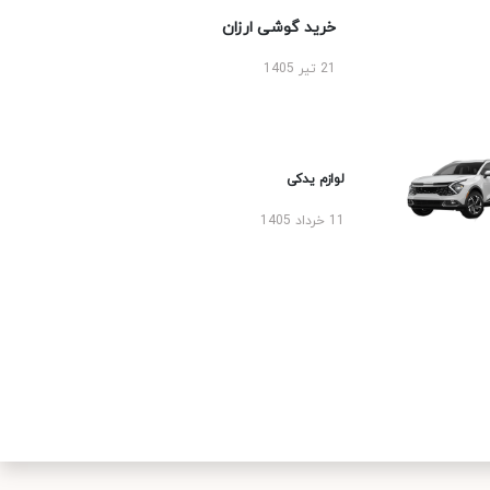
خرید گوشی ارزان
21 تیر 1405
لوازم یدکی
11 خرداد 1405