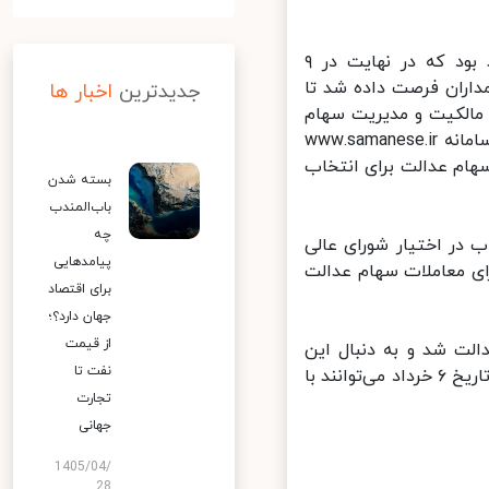
ایرنا: آزادسازی سهام عدالت از جمله اقدامات مهم دولت تدبیر و امید بود که در نهایت در ۹
ماه به سهامداران فرصت داده شد تا
جدیدترین
اخبار ها
الکیت و مدیریت سهام
خود را به صورت مستقیم و بدون واسطه در اختیار خود بگیرند، با ورود به سامانه www.samanese.ir
ام عدالت برای انتخاب
بسته شدن
باب‌المندب
چه
در اختیار شورای عالی
پیامدهایی
ی معاملات سهام عدالت
برای اقتصاد
جهان دارد؟؛
از قیمت
فروش ۳۰ درصد از سهام عدالت شد و به دنبال این
نفت تا
تصمیم اعلام کردند افرادی که روش مدیریت مستقیم را انتخاب کرده‌اند از تاریخ ۶ خرداد می‌توانند با
تجارت
جهانی
1405/04/
28