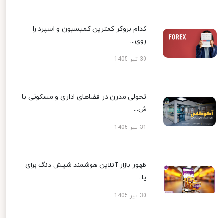
کدام بروکر کمترین کمیسیون و اسپرد را
روی...
30 تیر 1405
تحولی مدرن در فضاهای اداری و مسکونی با
ش...
31 تیر 1405
ظهور بازار آنلاین هوشمند شیش دنگ برای
پا...
30 تیر 1405