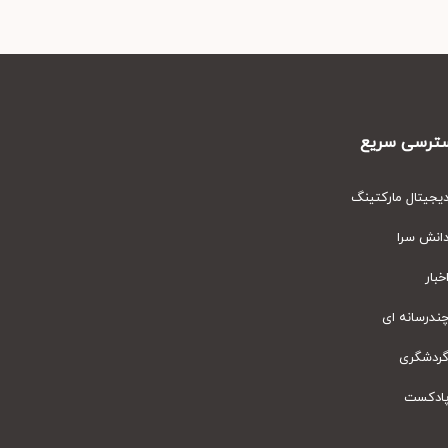
رسی سریع
یتال مارکتینگ
نش سرا
ار
رسانه ای
دشگری
دکست