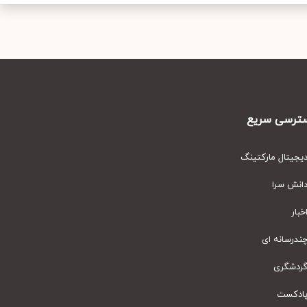
رسی سریع
یتال مارکتینگ
نش سرا
ار
رسانه ای
دشگری
دکست