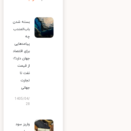
بسته شدن
باب‌المندب
چه
پیامدهایی
برای اقتصاد
جهان دارد؟؛
از قیمت
نفت تا
تجارت
جهانی
1405/04/
28
واریز سود