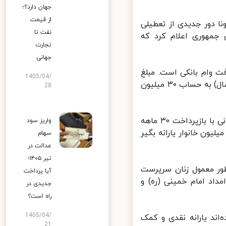
جهان دارد؟؛
از قیمت
 دور جدیدی از تعطیلی
نفت تا
مهوری اعلام کرد که
تجارت
جهانی
 وام بانکی است. مبلغ
1405/04/
کمک هزینه ۱۰۰ هزارتومان است که به مدت چهارماه (از ماه جاری تا پایان سال) به حساب ۳۰ میلیون
28
طبق گفته رییس جمهوری برای ۱۰ میلیون خانواده نیز وام یک میلیون تومانی با بازپرداخت ۳۰ ماهه
واریز سود
ی‌شود. البته دولت پیش از این نیز وام یک میلیون تومانی به ۲۳ میلیون خانوار یارانه بگیر
سهام
عدالت در
تیر ۱۴۰۵؛
ر معمول زنان سرپرست
آیا پرداخت
اد امام خمینی (ره) و
جدیدی در
راه است؟
1405/04/
ه‌اند یارانه نقدی و کمک
21