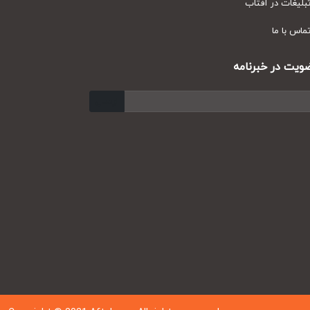
یغات در آفتاب
س با ما
ت در خبرنامه
ارسال