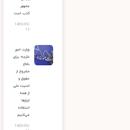
جمهور
کذب است
1405/05/
13
وزارت امور
خارجه: برای
دفاع
مشروع از
حقوق و
امنیت ملی
از همه
ابزارها
استفاده
می‌کنیم
1405/05/