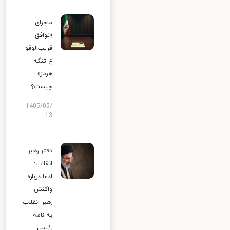
ماجرای
«توافق
قریب‌الوقو
ع تنگه
هرمز»
چیست؟
1405/05/
13
دفتر رهبر
انقلاب:
ادعا درباره
واکنش
رهبر انقلاب
به نامه
رئیس