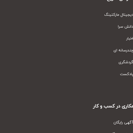
یتال مارکتینگ
نش سرا
ار
رسانه ای
دشگری
دکست
ری در کسب و کار
ی رایگان