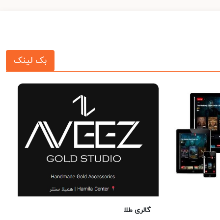
بک لینک
گالری طلا