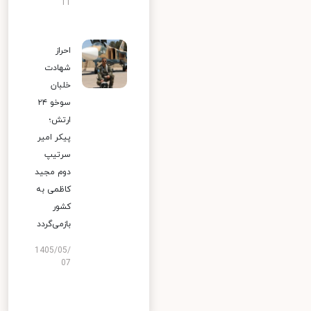
11
احراز
شهادت
خلبان
سوخو ۲۴
ارتش؛
پیکر امیر
سرتیپ
دوم مجید
کاظمی به
کشور
بازمی‌گردد
1405/05/
07