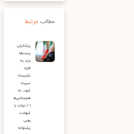
مطالب
مرتبط
پزشکیان:
پست‌ها
باید به
افراد
شایسته
سپرده
شود، نه
هم‌جناحی‌ه
ا / دولت با
شهادت
رهبر،
پشتوانه