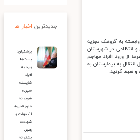
جدیدترین
اخبار ها
 یک تیم تروریستی وابسته به گروهک تجزیه
و انتظامی در شهرستان
پزشکیان:
 از ورود افراد مهاجم
پست‌ها
نتقال به بیمارستان به
باید به
 ضبط گردید.
افراد
شایسته
سپرده
شود، نه
هم‌جناحی‌ه
ا / دولت با
شهادت
رهبر،
پشتوانه