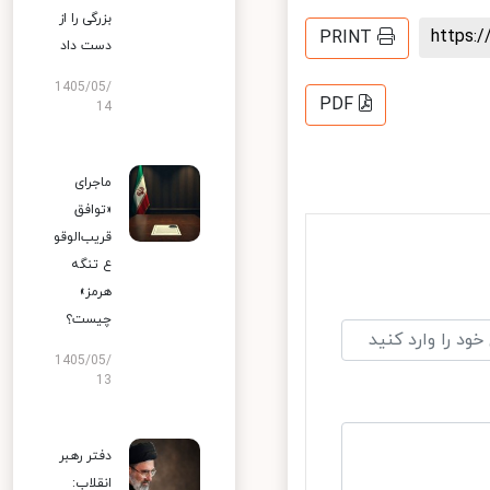
بزرگی را از
https
PRINT
دست داد
1405/05/
PDF
14
ماجرای
«توافق
قریب‌الوقو
ع تنگه
هرمز»
چیست؟
1405/05/
13
دفتر رهبر
انقلاب: