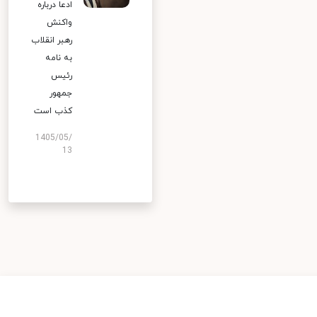
ادعا درباره
واکنش
رهبر انقلاب
به نامه
رئیس
جمهور
کذب است
1405/05/
13