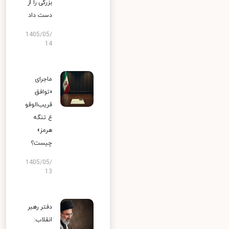
بزرگی را از
دست داد
1405/05/
14
ماجرای
«توافق
قریب‌الوقو
ع تنگه
هرمز»
چیست؟
1405/05/
13
دفتر رهبر
انقلاب: