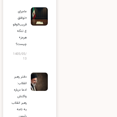
ماجرای
«توافق
قریب‌الوقو
ع تنگه
هرمز»
چیست؟
1405/05/
13
دفتر رهبر
انقلاب:
ادعا درباره
واکنش
رهبر انقلاب
به نامه
رئیس