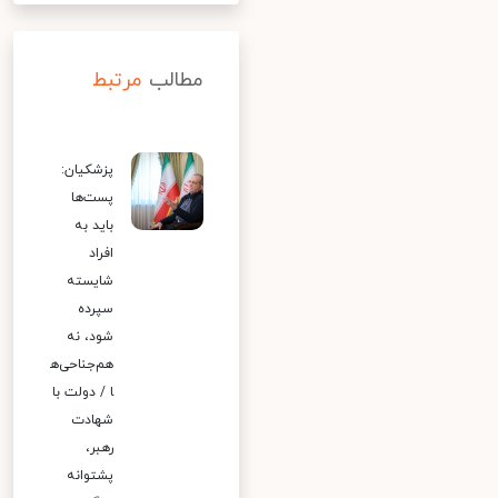
مطالب
مرتبط
پزشکیان:
پست‌ها
باید به
افراد
شایسته
سپرده
شود، نه
هم‌جناحی‌ه
ا / دولت با
شهادت
رهبر،
پشتوانه