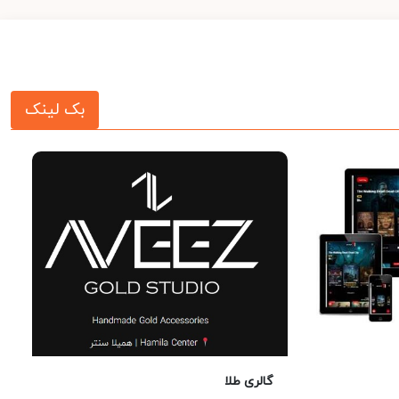
بک لینک
گالری طلا