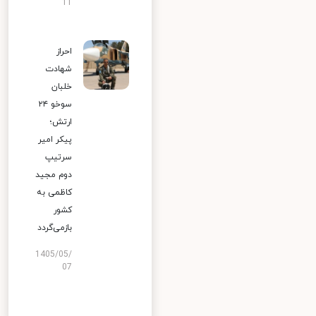
11
احراز
شهادت
خلبان
سوخو ۲۴
ارتش؛
پیکر امیر
سرتیپ
دوم مجید
کاظمی به
کشور
بازمی‌گردد
1405/05/
07