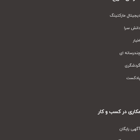
یتال مارکتینگ
نش سرا
ار
رسانه ای
دشگری
دکست
ری در کسب و کار
ی رایگان