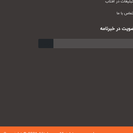
یغات در آفتاب
س با ما
ت در خبرنامه
ارسال