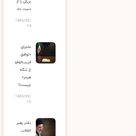
بزرگی را از
دست داد
1405/05/
14
ماجرای
«توافق
قریب‌الوقو
ع تنگه
هرمز»
چیست؟
1405/05/
13
دفتر رهبر
انقلاب: