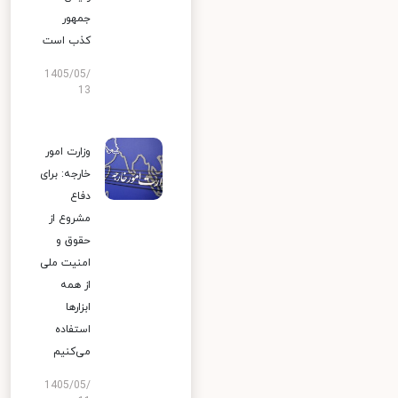
جمهور
کذب است
1405/05/
13
وزارت امور
خارجه: برای
دفاع
مشروع از
حقوق و
امنیت ملی
از همه
ابزارها
استفاده
می‌کنیم
1405/05/