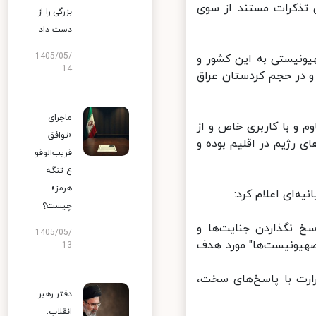
تذکرات مستند از سوی
بزرگی را از
دست داد
1405/05/
ونیستی به این کشور و
14
 در حجم کردستان عراق
ماجرای
و با کاربری خاص و از
«توافق
ژیم در اقلیم بوده و
قریب‌الوقو
ع تنگه
هرمز»
چیست؟
خ نگذاردن جنایت‌ها و
1405/05/
یونیست‌ها" مورد هدف
13
ارت با پاسخ‌های سخت،
دفتر رهبر
انقلاب: