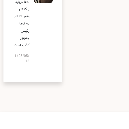
ادعا درباره
واکنش
رهبر انقلاب
به نامه
رئیس
جمهور
کذب است
1405/05/
13