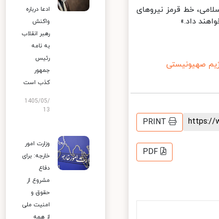
امی، خط قرمز نیروهای
ادعا درباره
هند داد.»
واکنش
رهبر انقلاب
به نامه
رئیس
یم صهیونیستی
جمهور
کذب است
1405/05/
13
https:
PRINT
وزارت امور
PDF
خارجه: برای
دفاع
مشروع از
حقوق و
امنیت ملی
از همه