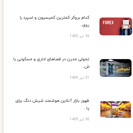
کدام بروکر کمترین کمیسیون و اسپرد را
روی...
30 تیر 1405
تحولی مدرن در فضاهای اداری و مسکونی با
ش...
31 تیر 1405
ظهور بازار آنلاین هوشمند شیش دنگ برای
پا...
30 تیر 1405