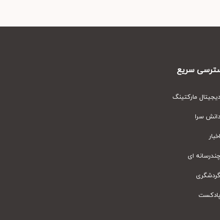
رسی سریع
یتال مارکتینگ
نش سرا
ار
رسانه ای
دشگری
دکست