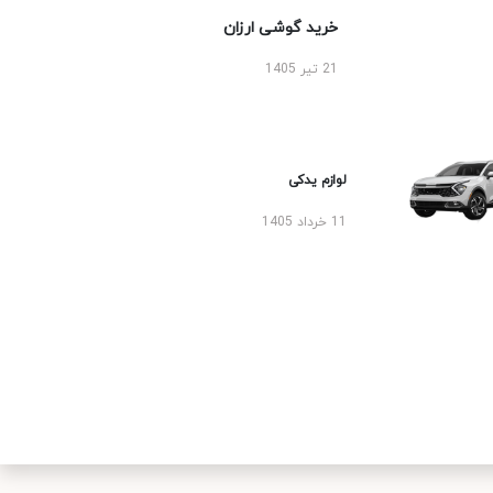
خرید گوشی ارزان
21 تیر 1405
لوازم یدکی
11 خرداد 1405