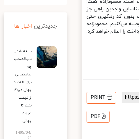
 است. محمودزاده گفت:
ناسایی واجدین راهی جز
 بدون کد رهگیری حتی
یه می‌کنیم. محمودزاده
جدیدترین
اخبار ها
ت را اعلام خواهد کرد.
بسته شدن
باب‌المندب
چه
پیامدهایی
برای اقتصاد
جهان دارد؟؛
http
PRINT
از قیمت
نفت تا
تجارت
PDF
جهانی
1405/04/
28