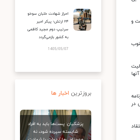
احراز شهادت خلبان سوخو
ت و
۲۴ ارتش؛ پیکر امیر
سرتیپ دوم مجید کاظمی
به کشور بازمی‌گردد
جنوب
1405/05/07
الیت
نها
بروزترین
اخبار ها
امه
 در
پزشکیان: پست‌ها باید به افراد
قاد
شایسته سپرده شود، نه
هم‌جناحی‌ها / دولت با شهادت