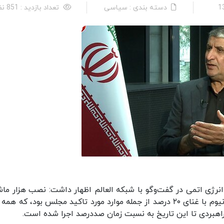
دسته بندی : سیاسی
تعداد بازدید : 851 نفر
رژی اتمی در گفت‌وگو با شبکه العالم اظهار داشت: نصب هزار ما
IR۶ و سایر ماشین ها، طراحی راکتور اراک و تولید اورانیوم با غنای ۲۰ درصد از جمله موارد مورد تاکید مجلس بود، که 
اهبردی تا این تاریخ به نسبت زمان صددرصد اجرا شده است.