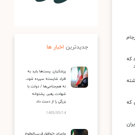
جام
جدیدترین
اخبار ها
 که
.
پزشکیان: پست‌ها باید به
افراد شایسته سپرده شود،
 و بسطی که نوشته
نه هم‌جناحی‌ها / دولت با
شهادت رهبر، پشتوانه
 که
بزرگی را از دست داد
1405/05/14
ران
ماجرای «توافق قریب‌الوقوع