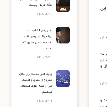
تنگه هرمز» چیست؟
هزار سو برسانیم، این
1405/05/13
دفتر رهبر انقلاب: ادعا
یزان
درباره واکنش رهبر انقلاب
به نامه رئیس جمهور کذب
است
پیش از پیروزی انقلاب بر اساس مطالعات غربی ها، کشور به ۲۳ هزار مگاوات برق هسته ای نیاز دارد، براساس قانون باید ۲۰
1405/05/13
رای
ب هدف ۱۹۰ هزار سو دنبال و
وزارت امور خارجه: برای دفاع
مشروع از حقوق و امنیت
شان
ملی از همه ابزارها استفاده
می‌کنیم
ه و
1405/05/11
ایی