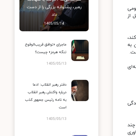
رهبر، پشتوانه بزرگی را از دست
ومی
داد
 از
1405/05/14
ند،
 به
ماجرای «توافق قریب‌الوقوع
ت.
تنگه هرمز» چیست؟
1405/05/13
انه‌ای
دفتر رهبر انقلاب: ادعا
درباره واکنش رهبر انقلاب
به نامه رئیس جمهور کذب
دگی
است
1405/05/13
چند
وری