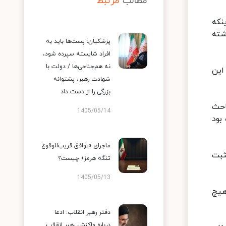
مطالب
مرتبط
نکه
شته
پزشکیان: پست‌ها باید به
افراد شایسته سپرده شود،
نه هم‌جناحی‌ها / دولت با
ر این
شهادت رهبر، پشتوانه
بزرگی را از دست داد
احث
1405/05/14
بود
ماجرای «توافق قریب‌الوقوع
ثبت
تنگه هرمز» چیست؟
1405/05/13
هیچ
دفتر رهبر انقلاب: ادعا
درباره واکنش رهبر انقلاب