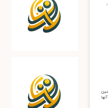
شین
همه آنها