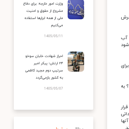
وزارت امور خارجه: برای دفاع
مشروع از حقوق و امنیت
ترش
ملی از همه ابزارها استفاده
می‌کنیم
1405/05/11
 آب
شود
احراز شهادت خلبان سوخو
۲۴ ارتش؛ پیکر امیر
رای
سرتیپ دوم مجید کاظمی
به کشور بازمی‌گردد
 به
1405/05/07
رار
 تعهداتی
نها
.