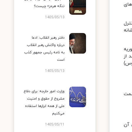
های
تنگه هرمز» چیست؟
1405/05/13
ترل
انه
دفتر رهبر انقلاب: ادعا
درباره واکنش رهبر انقلاب
ریه
به نامه رئیس جمهور کذب
 از
است
وس)
1405/05/13
وزارت امور خارجه: برای دفاع
سمت
مشروع از حقوق و امنیت
ملی از همه ابزارها استفاده
می‌کنیم
 آن
1405/05/11