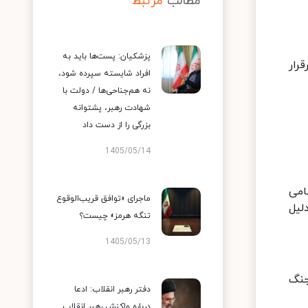
مطالب
مرتبط
پزشکیان: پست‌ها باید به
رار
افراد شایسته سپرده شود،
نه هم‌جناحی‌ها / دولت با
شهادت رهبر، پشتوانه
بزرگی را از دست داد
1405/05/14
امی
ماجرای «توافق قریب‌الوقوع
لیل
تنگه هرمز» چیست؟
1405/05/13
جنگ
دفتر رهبر انقلاب: ادعا
درباره واکنش رهبر انقلاب