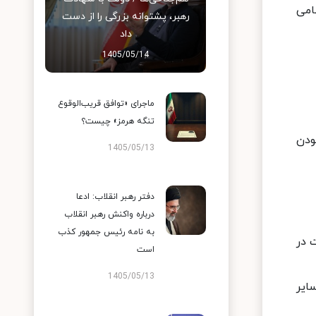
امی
رهبر، پشتوانه بزرگی را از دست
داد
1405/05/14
ماجرای «توافق قریب‌الوقوع
تنگه هرمز» چیست؟
ودن
1405/05/13
دفتر رهبر انقلاب: ادعا
درباره واکنش رهبر انقلاب
به نامه رئیس جمهور کذب
 در
است
1405/05/13
ایر