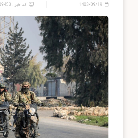
1403/09/19
کد خبر : 2409453