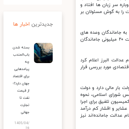
ه سر زبان ها افتاد و
را به گوش مسئولان بر
جدیدترین
اخبار ها
ه جاماندگان وعده های
مختلفی دادند که بعضا ضد و نقیض بود. برای مثال یک نماینده از جمعیت ۲۰ میلیونی جاماندگان
بسته شدن
باب‌المندب
دالت البرز اعلام کرد
چه
ادی مورد بررسی قرار
پیامدهایی
برای اقتصاد
جهان دارد؟؛
بار مالی دارد و دولت
از قیمت
س شورای اسلامی، نحوه
نفت تا
سیون تلفیق برای اجرا
تجارت
ایر و اقشار کم درآمد
جهانی
دالت جامانده‌اند نیز
1405/04/
28