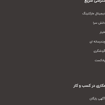
رسی سریع
یتال مارکتینگ
نش سرا
ار
رسانه ای
دشگری
دکست
ری در کسب و کار
ی رایگان