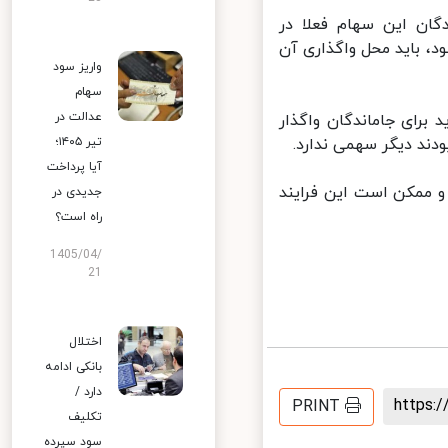
ن این سهام فعلا در
باید محل واگذاری آن
واریز سود
سهام
عدالت در
ای جاماندگان واگذار
ند دیگر سهمی ندارد.
تیر ۱۴۰۵؛
آیا پرداخت
 ممکن است این فرایند
جدیدی در
راه است؟
1405/04/
21
اختلال
بانکی ادامه
دارد /
https
PRINT
تکلیف
سود سپرده