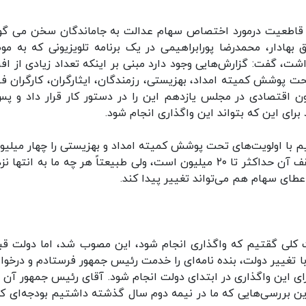
 قاطعیت درمورد اختصاص سهام عدالت به جاماندگان سخن می گوی
 بهادار، محمدرضا پورابراهیمی در یک برنامه تلویزیونی که به مو
، گفت: گزارش‌هایی وجود دارد مبنی بر اینکه تعداد زیادی از افر
حت پوشش کمیته امداد، بهزیستی، رزمندگان، ایثارگران، کارگران ف
ون اقتصادی در مجلس یازدهم این را در دستور کار قرار داد و پس
رای این که بتواند این واگذاری انجام شود.
یم با اولویت‌های تحت پوشش کمیته امداد و بهزیستی را چهار میلیون
پنج میلیون در نظر بگیریم و بقیه را اضافه کنیم، سقف آن حداکثر تا ۲۰ میلیون است، ولی طبیعتاً هر چه ما به ان
عطای سهام هم می‌تواند تغییر پیدا کند.
لی گقتیم که واگذاری انجام شود، این مصوب شد، اما دولت قبل
اً با تغییر دولت، بنده نامه‌ای را خدمت رئیس جمهور فرستادم و درخو
ی این واگذاری در ابتدای دولت انجام شود. آقای رئیس جمهور آن را
این بررسی‌هایی که ما در نیمه دوم سال گذشته داشتیم بودجه‌ای که