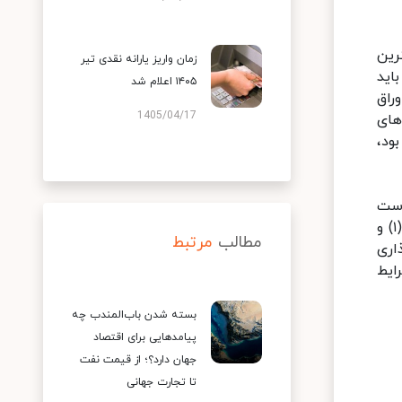
رین
زمان واریز یارانه نقدی تیر
اید
۱۴۰۵ اعلام شد
راق
1405/04/17
های
ر میلیارد تومان بود،
است
از محل باقی مانده سهام متعلق به دولت یا شرکت های دولتی در بنگاه های قابل واگذاری در هر بازار موضوع گروه های (۱) و
مطالب
مرتبط
واگذاری
ایط
بسته شدن باب‌المندب چه
پیامدهایی برای اقتصاد
جهان دارد؟؛ از قیمت نفت
تا تجارت جهانی