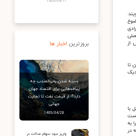
1405/04/17
ند.
ضوع
ادی
صلی
 از
بروزترین
اخبار ها
 تا
تها نزدیک
بسته شدن باب‌المندب چه
پیامدهایی برای اقتصاد جهان
دارد؟؛ از قیمت نفت تا تجارت
جهانی
 با
1405/04/28
است
 به
 در
واریز سود سهام عدالت در