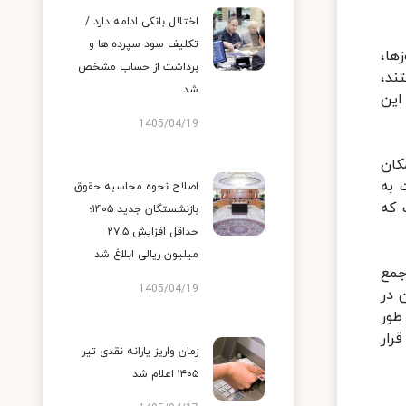
اختلال بانکی ادامه دارد /
تکلیف سود سپرده ها و
روزها،
برداشت از حساب مشخص
الت هستند،
شد
این
1405/04/19
کان
 به
اصلاح نحوه محاسبه حقوق
 که
بازنشستگان جدید ۱۴۰۵؛
حداقل افزایش ۲۷.۵
میلیون ریالی ابلاغ شد
جمع
1405/04/19
 در
طور
قرار
زمان واریز یارانه نقدی تیر
۱۴۰۵ اعلام شد