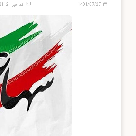
1401/07/27
کد خبر : 12112