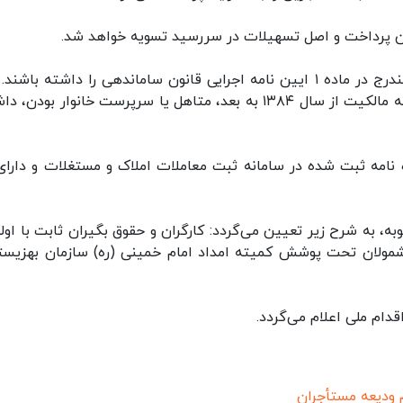
ین پرداخت و اصل تسهیلات در سررسید تسویه خواهد شد.
متقاضیان دریافت این تسهیلات می‌بایست شرایط مندرج در ماده ۱ ایین نامه اجرایی قانون ساماندهی را داشته با
شرایط عبارتند از: داشتن فرم (ج) سبز، نداشتن سابقه مالکیت از سال ۱۳۸۴ به بعد، متاهل یا سرپرست خانوار بو
ه نامه ثبت شده در سامانه ثبت معاملات املاک و مستغلات و دارای
به شرح زیر تعیین می‌گردد: کارگران و حقوق بگیران ثابت با اول
اده های ۵ نفره و بیشتر، مشمولان تحت پوشش کمیته امداد امام خمینی (ره) سازمان بهزی
قدام ملی اعلام می‌گردد.
 ودیعه مستأجران