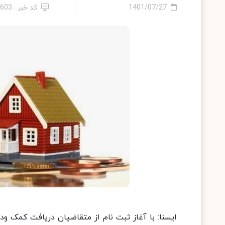
1401/07/27
کد خبر : 1603