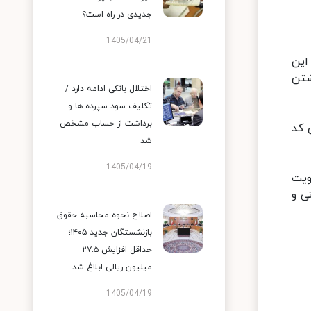
جدیدی در راه است؟
1405/04/21
شند. این
دن، داشتن
اختلال بانکی ادامه دارد /
تکلیف سود سپرده ها و
برداشت از حساب مشخص
 کد
شد
1405/04/19
ویت
ستی و
اصلاح نحوه محاسبه حقوق
بازنشستگان جدید ۱۴۰۵؛
حداقل افزایش ۲۷.۵
میلیون ریالی ابلاغ شد
1405/04/19