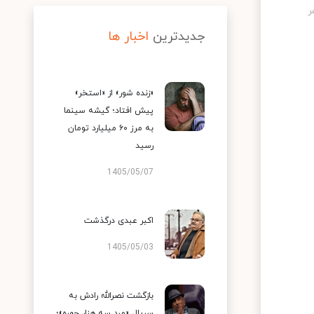
جدیدترین
اخبار ها
«زنده شور» از «استخر»
پیش افتاد؛ گیشه سینما
به مرز ۶۰ میلیارد تومان
رسید
1405/05/07
اکبر عبدی درگذشت
1405/05/03
بازگشت نصرالله رادش به
سریال «مرد سه هزار چهره»؛