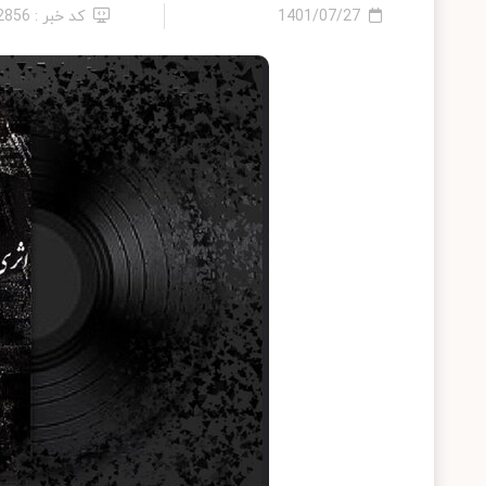
1401/07/27
کد خبر : 12856