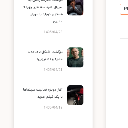
بازگشت نصرالله رادش به
سریال «مرد سه هزار چهره»؛
P
همکاری دوباره با مهران
مدیری
1405/04/28
بازگشت «کنکل»، «بامداد
خمار» و «شفرونی»
1405/04/21
آغاز دوباره فعالیت سینماها
با یک فیلم جدید
1405/04/19