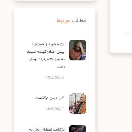
مطالب
مرتبط
«زنده شور» از «استخر»
پیش افتاد؛ گیشه سینما
به مرز ۶۰ میلیارد تومان
رسید
1405/05/07
اکبر عبدی درگذشت
1405/05/03
بازگشت نصرالله رادش به