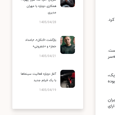
همکاری دوباره با مهران
مدیری
رد.
1405/04/28
بازگشت «کنکل»، «بامداد
خمار» و «شفرونی»
ست.
‌سر
1405/04/21
آغاز دوباره فعالیت سینماها
یک،
با یک فیلم جدید
وده
1405/04/19
ران
رای