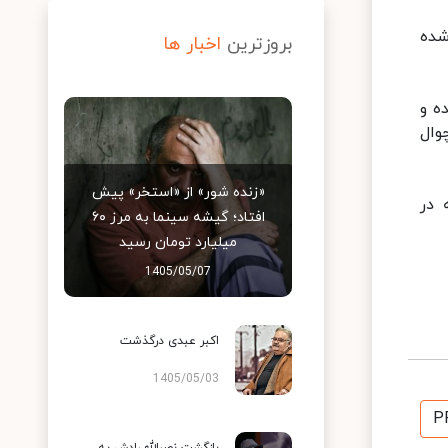
ی شده
بروزترین
اخبار ها
ه و
وال
«زنده شور» از «استخر» پیش
د که در
افتاد؛ گیشه سینما به مرز ۶۰
میلیارد تومان رسید
1405/05/07
اکبر عبدی درگذشت
1405/05/03
P