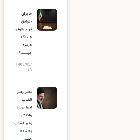
ماجرای
«توافق
قریب‌الوقو
ع تنگه
هرمز»
چیست؟
1405/05/
13
دفتر رهبر
انقلاب:
ادعا درباره
واکنش
رهبر انقلاب
به نامه
رئیس