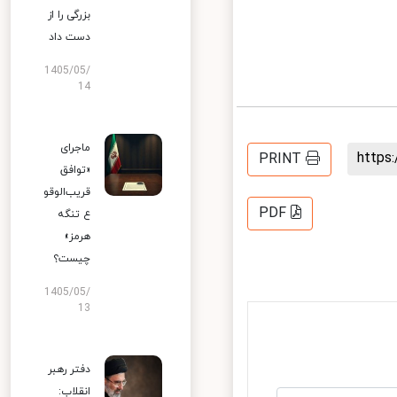
بزرگی را از
دست داد
1405/05/
14
ماجرای
http
PRINT
«توافق
قریب‌الوقو
PDF
ع تنگه
هرمز»
چیست؟
1405/05/
13
دفتر رهبر
انقلاب: