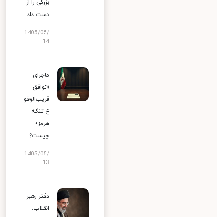
بزرگی را از
دست داد
1405/05/
14
ماجرای
«توافق
قریب‌الوقو
ع تنگه
هرمز»
چیست؟
1405/05/
13
دفتر رهبر
انقلاب: