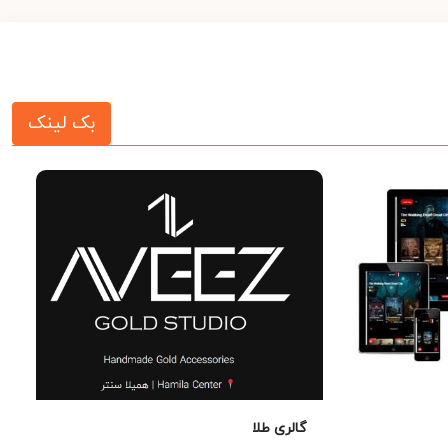
بک لینک
گالری طلا