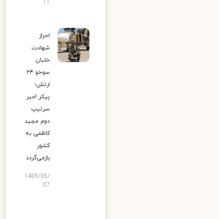
11
احراز
شهادت
خلبان
سوخو ۲۴
ارتش؛
پیکر امیر
سرتیپ
دوم مجید
کاظمی به
کشور
بازمی‌گردد
1405/05/
07