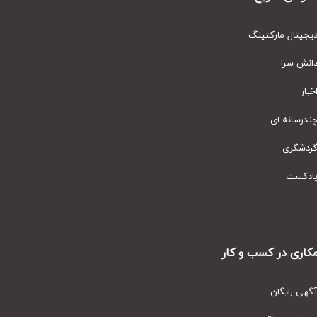
یتال مارکتینگ
نش سرا
ار
رسانه ای
دشگری
دکست
ری در کسب و کار
ی رایگان