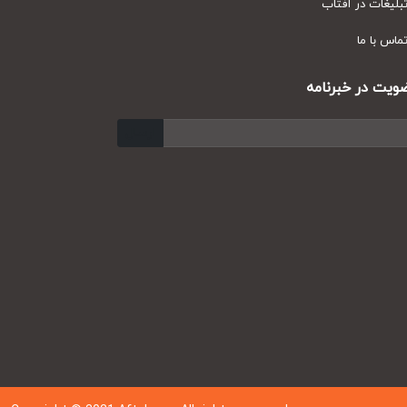
یغات در آفتاب
س با ما
ت در خبرنامه
ارسال