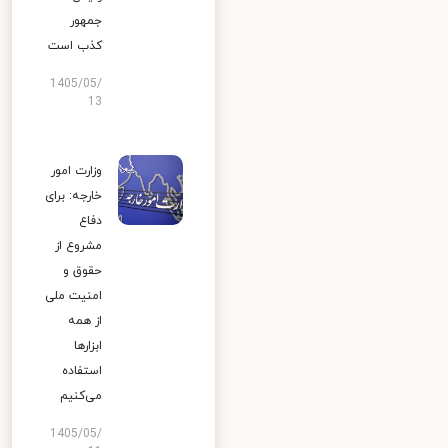
جمهور
کذب است
1405/05/
13
وزارت امور
خارجه: برای
دفاع
مشروع از
حقوق و
امنیت ملی
از همه
ابزارها
استفاده
می‌کنیم
1405/05/