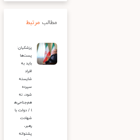
مطالب
مرتبط
پزشکیان:
پست‌ها
باید به
افراد
شایسته
سپرده
شود، نه
هم‌جناحی‌ه
ا / دولت با
شهادت
رهبر،
پشتوانه