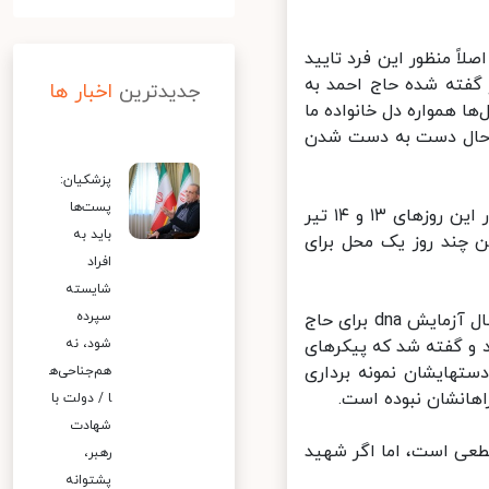
 منظور این فرد تایید
فته شده حاج احمد به
جدیدترین
اخبار ها
 همواره دل خانواده ما
ر حال دست به دست شدن
پزشکیان:
پست‌ها
برادر حاج احمد متوسلیان ادامه داد: ۳۸ سال از این ماجرا گذشته و فقط در این روزهای ۱۳ و ۱۴ تیر
باید به
چند روز یک محل برای
افراد
شایسته
سپرده
وی درباره گرفتن آزمایش dna از خانواده حاج احمد گفت: بعد از این همه سال آزمایش dna برای حاج
ه پدرم زنده بود و گفته شد که پیکرهای
شود، نه
هایشان نمونه برداری
هم‌جناحی‌ه
هانشان نبوده است.
ا / دولت با
شهادت
ی است، اما اگر شهید
رهبر،
پشتوانه