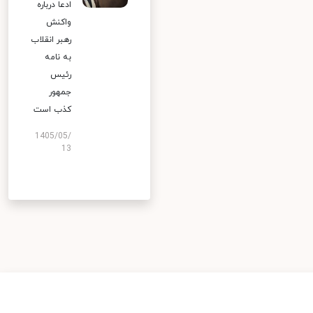
ادعا درباره
واکنش
رهبر انقلاب
به نامه
رئیس
جمهور
کذب است
1405/05/
13