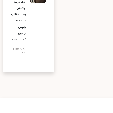
ادعا درباره
واکنش
رهبر انقلاب
به نامه
رئیس
جمهور
کذب است
1405/05/
13