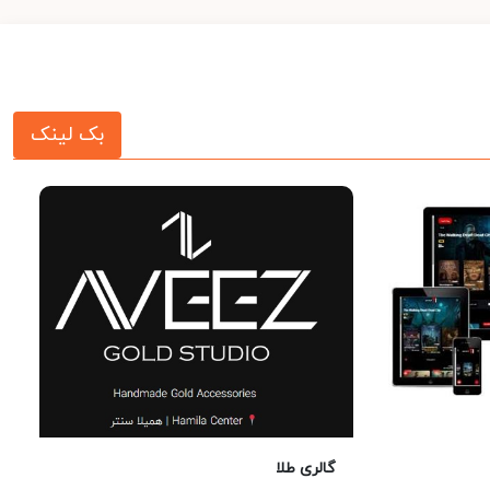
بک لینک
گالری طلا