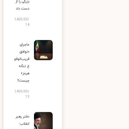
بزرگی را از
دست داد
1405/05/
14
ماجرای
«توافق
قریب‌الوقو
ع تنگه
هرمز»
چیست؟
1405/05/
13
دفتر رهبر
انقلاب: