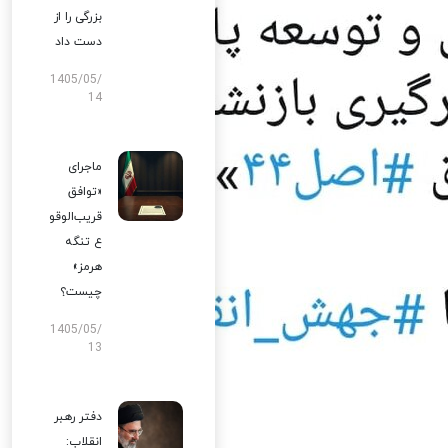
بزرگی را از
دست داد
1405/05/
14
ماجرای
«توافق
قریب‌الوقو
ع تنگه
هرمز»
چیست؟
1405/05/
13
دفتر رهبر
انقلاب: