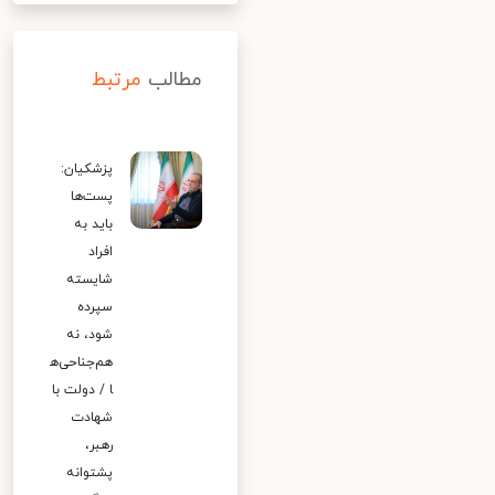
مطالب
مرتبط
پزشکیان:
پست‌ها
باید به
افراد
شایسته
سپرده
شود، نه
هم‌جناحی‌ه
ا / دولت با
شهادت
رهبر،
پشتوانه