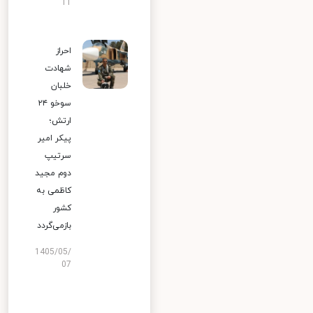
11
احراز
شهادت
خلبان
سوخو ۲۴
ارتش؛
پیکر امیر
سرتیپ
دوم مجید
کاظمی به
کشور
بازمی‌گردد
1405/05/
07