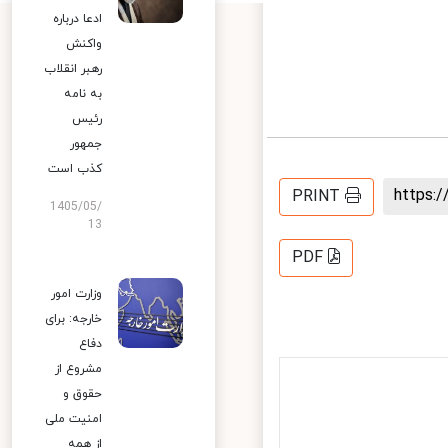
ادعا درباره
واکنش
رهبر انقلاب
به نامه
رئیس
جمهور
کذب است
PRINT
1405/05/
13
PDF
وزارت امور
خارجه: برای
دفاع
مشروع از
حقوق و
امنیت ملی
از همه