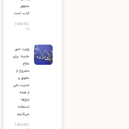
جمهور
کذب است
1405/05/
13
وزارت امور
خارجه: برای
دفاع
مشروع از
حقوق و
امنیت ملی
از همه
ابزارها
استفاده
می‌کنیم
1405/05/