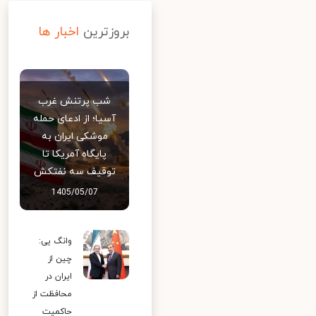
بروزترین
اخبار ها
شب پرتنش غرب
آسیا؛ از ادعای حمله
موشکی ایران به
پایگاه آمریکا تا
توقیف سه نفتکش
1405/05/07
وانگ یی:
چین از
ایران در
محافظت از
حاکمیت