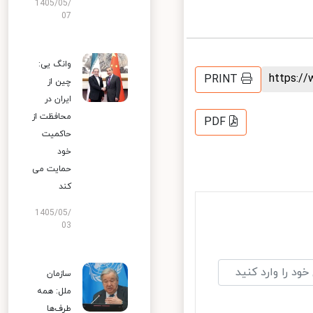
1405/05/
07
وانگ یی:
https:
PRINT
چین از
ایران در
محافظت از
PDF
حاکمیت
خود
حمایت می
کند
1405/05/
03
سازمان
ملل: همه
طرف‌ها