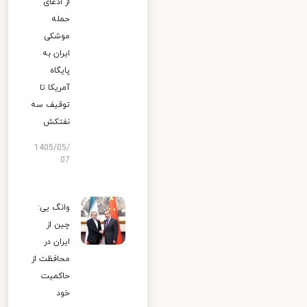
از ادعای
حمله
موشکی
ایران به
پایگاه
آمریکا تا
توقیف سه
نفتکش
1405/05/
07
وانگ یی:
چین از
ایران در
محافظت از
حاکمیت
خود