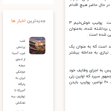
ر حال حاضر هیچ اقدام
جدیدترین
اخبار ها
در بیانیه کاخ سفید که با اجازه خود رئیس جمهور منتشر شده، آمده است: پولیپ خوش‌خیم ۳
برداشته شده، به‌عنوان
شب
د است که به عنوان یک
پرتنش
ازی به مداخله بیشتر
غرب آسیا؛
از ادعای
حمله
سپس به اجرای وظایف خود
موشکی
ور سپرد که اولین زنی
ایران به
در تاریخ ایالات متحده بوده که وظایف ریاست جمهوری را بر عهده گرفت. ۲۰ نوامبر، پولیپ بایدن
پایگاه
آمریکا تا
توقیف سه
نفتکش