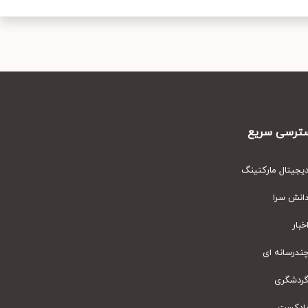
رسی سریع
یتال مارکتینگ
نش سرا
ار
رسانه ای
دشگری