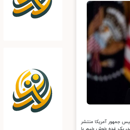
یس جمهور آمریکا منتشر
، یک غده خوش خیم با