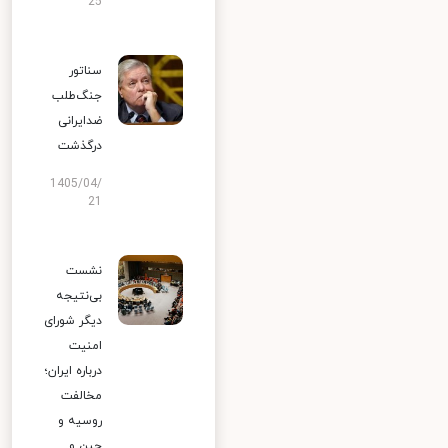
25
سناتور
جنگ‌طلب
ضدایرانی
درگذشت
1405/04/
21
نشست
بی‌نتیجه
دیگر شورای
امنیت
درباره ایران؛
مخالفت
روسیه و
چین و