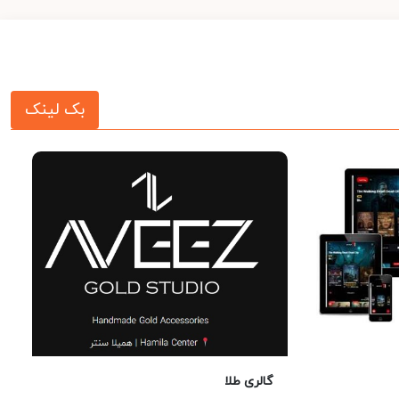
بک لینک
گالری طلا