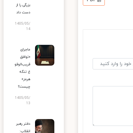
PDF
بزرگی را از
دست داد
1405/05/
14
ماجرای
«توافق
قریب‌الوقو
ع تنگه
هرمز»
چیست؟
1405/05/
13
دفتر رهبر
انقلاب: