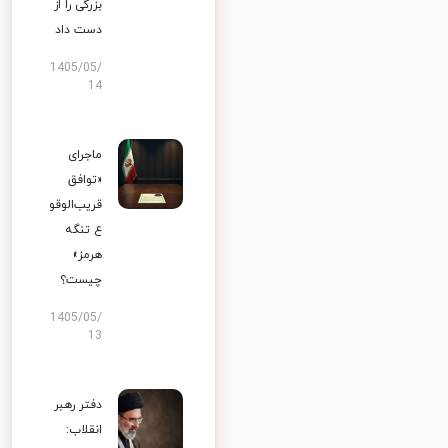
بزرگی را از
دست داد
1405/05/
14
ماجرای
«توافق
قریب‌الوقو
ع تنگه
هرمز»
چیست؟
1405/05/
13
دفتر رهبر
انقلاب: