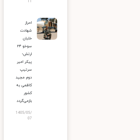
11
احراز
شهادت
خلبان
سوخو ۲۴
ارتش؛
پیکر امیر
سرتیپ
دوم مجید
کاظمی به
کشور
بازمی‌گردد
1405/05/
07