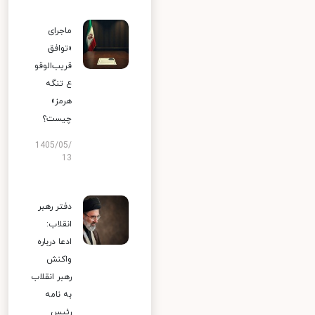
ماجرای
«توافق
قریب‌الوقو
ع تنگه
هرمز»
چیست؟
1405/05/
13
دفتر رهبر
انقلاب:
ادعا درباره
واکنش
رهبر انقلاب
به نامه
رئیس