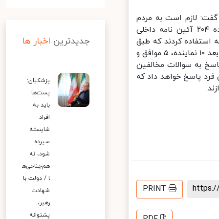
ت: لازم است به مردم
عزیز هم عرض کنم که در بخش کلیات برنامه و معرفی وزیران، طبق ماده ۲۰۴ آئین نامه داخلی
جدیدترین
اخبار ها
اولیه استفاده کردند که طبق
آئین نامه در دو نوبت اجازه صحبت دارند که مجموعا ۲ ساعت و نیم است و بعد ۱۰ نماینده، ۵ موافق و
خ به سوالات مخالفین
رد پاسخ خواهد داد که
پزشکیان:
.
پست‌ها
باید به
افراد
شایسته
سپرده
شود، نه
هم‌جناحی‌ه
ا / دولت با
https
PRINT
شهادت
رهبر،
پشتوانه