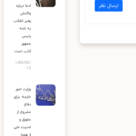
ارسال نظر
ادعا درباره
واکنش
رهبر انقلاب
به نامه
رئیس
جمهور
کذب است
1405/05/
13
وزارت امور
خارجه: برای
دفاع
مشروع از
حقوق و
امنیت ملی
از همه