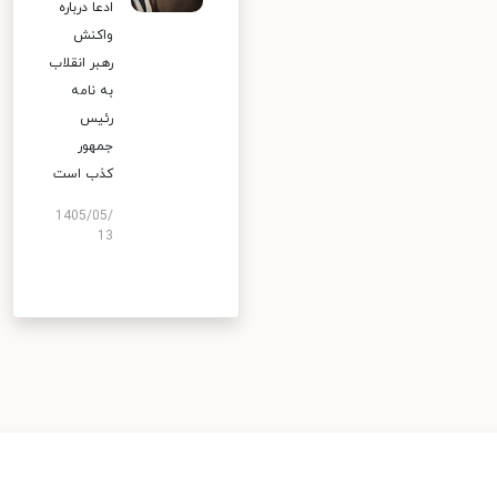
ادعا درباره
واکنش
رهبر انقلاب
به نامه
رئیس
جمهور
کذب است
1405/05/
13