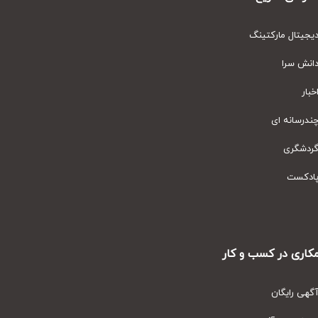
یتال مارکتینگ
نش سرا
ار
رسانه ای
دشگری
دکست
ری در کسب و کار
ی رایگان