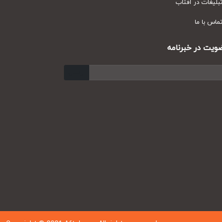
یغات در آفتاب
س با ما
ت در خبرنامه
ارسال