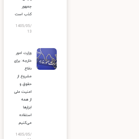
جمهور
کذب است
1405/05/
13
وزارت امور
خارجه: برای
دفاع
مشروع از
حقوق و
امنیت ملی
از همه
ابزارها
استفاده
می‌کنیم
1405/05/