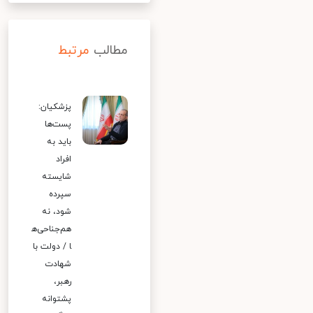
مطالب
مرتبط
پزشکیان:
پست‌ها
باید به
افراد
شایسته
سپرده
شود، نه
هم‌جناحی‌ه
ا / دولت با
شهادت
رهبر،
پشتوانه